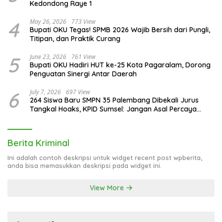
Kedondong Raye 1
4
May 26, 2026
773 View
Bupati OKU Tegas! SPMB 2026 Wajib Bersih dari Pungli,
Titipan, dan Praktik Curang
5
June 23, 2026
761 View
Bupati OKU Hadiri HUT ke-25 Kota Pagaralam, Dorong
Penguatan Sinergi Antar Daerah
6
July 7, 2026
697 View
264 Siswa Baru SMPN 35 Palembang Dibekali Jurus
Tangkal Hoaks, KPID Sumsel: Jangan Asal Percaya
Informasi!
Berita Kriminal
Ini adalah contoh deskripsi untuk widget recent post wpberita,
anda bisa memasukkan deskripsi pada widget ini.
View More