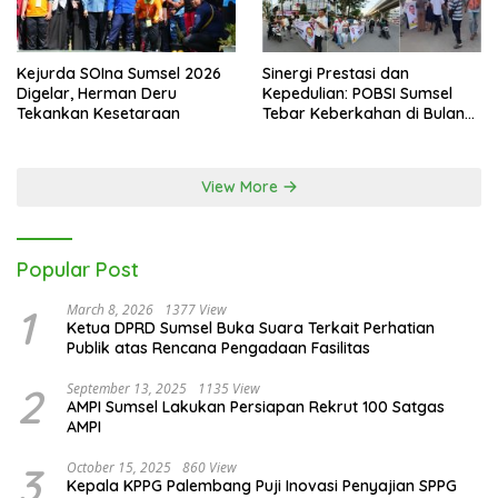
Kejurda SOIna Sumsel 2026
Sinergi Prestasi dan
Digelar, Herman Deru
Kepedulian: POBSI Sumsel
Tekankan Kesetaraan
Tebar Keberkahan di Bulan
Ramadan
View More
Popular Post
1
March 8, 2026
1377 View
Ketua DPRD Sumsel Buka Suara Terkait Perhatian
Publik atas Rencana Pengadaan Fasilitas
2
September 13, 2025
1135 View
AMPI Sumsel Lakukan Persiapan Rekrut 100 Satgas
AMPI
3
October 15, 2025
860 View
Kepala KPPG Palembang Puji Inovasi Penyajian SPPG