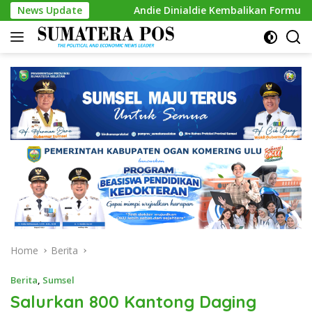
Skip
si
News Update
Andie Dinialdie Kembalikan Formulir Calon Ketua Go
to
content
Home
Berita
Berita
,
Sumsel
Salurkan 800 Kantong Daging