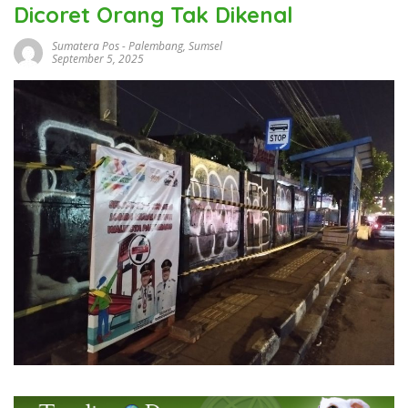
Dicoret Orang Tak Dikenal
Sumatera Pos
-
Palembang
,
Sumsel
September 5, 2025