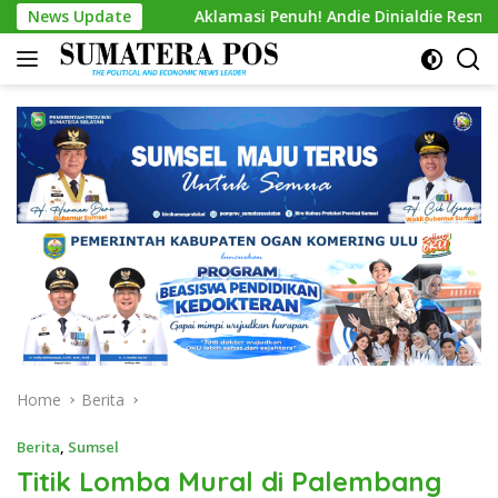
Skip
News Update
Aklamasi Penuh! Andie Dinialdie Resmi Nahkodai Golka
to
content
Home
Berita
Berita
,
Sumsel
Titik Lomba Mural di Palembang