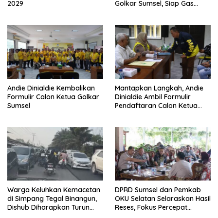
2029
Golkar Sumsel, Siap Gas
Tambah Kursi
Andie Dinialdie Kembalikan
Mantapkan Langkah, Andie
Formulir Calon Ketua Golkar
Dinialdie Ambil Formulir
Sumsel
Pendaftaran Calon Ketua
Golkar Sumsel
Warga Keluhkan Kemacetan
DPRD Sumsel dan Pemkab
di Simpang Tegal Binangun,
OKU Selatan Selaraskan Hasil
Dishub Diharapkan Turun
Reses, Fokus Percepat
Tangan
Pembangunan Daerah