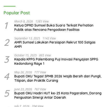
Popular Post
1
March 8, 2026
1385 View
Ketua DPRD Sumsel Buka Suara Terkait Perhatian
Publik atas Rencana Pengadaan Fasilitas
2
September 13, 2025
1142 View
AMPI Sumsel Lakukan Persiapan Rekrut 100 Satgas
AMPI
3
October 15, 2025
865 View
Kepala KPPG Palembang Puji Inovasi Penyajian SPPG
Kedondong Raye 1
4
May 26, 2026
777 View
Bupati OKU Tegas! SPMB 2026 Wajib Bersih dari Pungli,
Titipan, dan Praktik Curang
5
June 23, 2026
767 View
Bupati OKU Hadiri HUT ke-25 Kota Pagaralam, Dorong
Penguatan Sinergi Antar Daerah
July 7, 2026
704 View