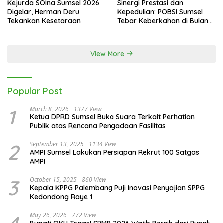
Kejurda SOIna Sumsel 2026
Sinergi Prestasi dan
Digelar, Herman Deru
Kepedulian: POBSI Sumsel
Tekankan Kesetaraan
Tebar Keberkahan di Bulan
Ramadan
View More
Popular Post
1
March 8, 2026
1377 View
Ketua DPRD Sumsel Buka Suara Terkait Perhatian
Publik atas Rencana Pengadaan Fasilitas
2
September 13, 2025
1134 View
AMPI Sumsel Lakukan Persiapan Rekrut 100 Satgas
AMPI
3
October 15, 2025
860 View
Kepala KPPG Palembang Puji Inovasi Penyajian SPPG
Kedondong Raye 1
4
May 26, 2026
772 View
Bupati OKU Tegas! SPMB 2026 Wajib Bersih dari Pungli,