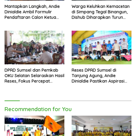
Mantapkan Langkah, Andie
Warga Keluhkan Kemacetan
Dinialdie Ambil Formulir
di Simpang Tegal Binangun,
Pendaftaran Calon Ketua
Dishub Diharapkan Turun
Golkar Sumsel
Tangan
DPRD Sumsel dan Pemkab
Reses DPRD Sumsel di
OKU Selatan Selaraskan Hasil
Tanjung Agung, Andie
Reses, Fokus Percepat
Dinialdie Pastikan Aspirasi
Pembangunan Daerah
Warga Tak Berhenti di
Catatan
Recommendation for You