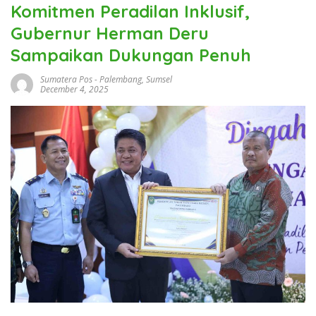
Komitmen Peradilan Inklusif,
Gubernur Herman Deru
Sampaikan Dukungan Penuh
Sumatera Pos
-
Palembang
,
Sumsel
December 4, 2025