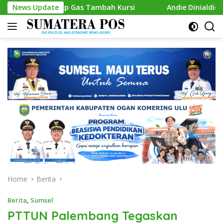
Skip
 Siap Gas Tambah Kursi
News Update
Andie Dinialdie Kembalikan For
to
content
Home
Berita
Berita
,
Sumsel
PTTUN Palembang Tegaskan