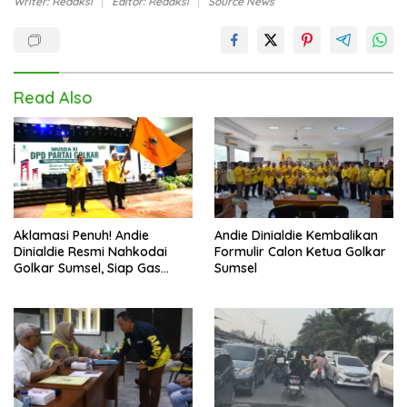
Writer: Redaksi
Editor: Redaksi
Source News
Read Also
Aklamasi Penuh! Andie
Andie Dinialdie Kembalikan
Dinialdie Resmi Nahkodai
Formulir Calon Ketua Golkar
Golkar Sumsel, Siap Gas
Sumsel
Tambah Kursi