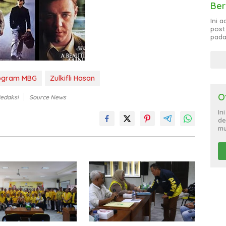
Ber
Ini 
post
pada
ogram MBG
Zulkifli Hasan
O
Redaksi
Source News
In
de
mu