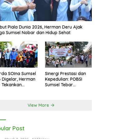
ut Piala Dunia 2026, Herman Deru Ajak
a Sumsel Nobar dan Hidup Sehat
rda SOIna Sumsel
Sinergi Prestasi dan
 Digelar, Herman
Kepedulian: POBSI
u Tekankan
Sumsel Tebar
etaraan
Keberkahan di Bulan
Ramadan
View More
ular Post