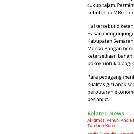
cukup tajam. Permin
kebutuhan MBG,” un
Hal tersebut diketah
Hasan mengunjungi 
Kabupaten Semarang,
Menko Pangan berdi
ketersediaan bahan
pokok untuk dibagi
Para pedagang meni
kualitas gizi anak s
perputaran ekonomi 
berlanjut.
Related News
Aklamasi Penuh! Andie 
Tambah Kursi
Andie Dinialdie Kembal