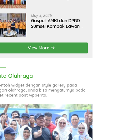
bagi 51 Organisasi Wanita
May 5, 2026
Gaspol! AMKI dan DPRD
Sumsel Kompak Lawan
Hoaks, Perkuat Informasi
Digital Berkualitas
View More
ita Olahraga
contoh widget dengan style gallery pada
gori olahraga, anda bisa mengaturnya pada
et recent post wpberita.