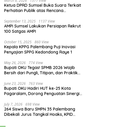
March 8, 2026
1377 View
Ketua DPRD Sumsel Buka Suara Terkait
Perhatian Publik atas Rencana
Pengadaan Fasilitas
September 13, 2025
1137 View
AMPI Sumsel Lakukan Persiapan Rekrut
100 Satgas AMPI
October 15, 2025
860 View
Kepala KPPG Palembang Puji Inovasi
Penyajian SPPG Kedondong Raye 1
May 26, 2026
774 View
Bupati OKU Tegas! SPMB 2026 Wajib
Bersih dari Pungli, Titipan, dan Praktik
Curang
June 23, 2026
763 View
Bupati OKU Hadiri HUT ke-25 Kota
Pagaralam, Dorong Penguatan Sinergi
Antar Daerah
July 7, 2026
698 View
264 Siswa Baru SMPN 35 Palembang
Dibekali Jurus Tangkal Hoaks, KPID
Sumsel: Jangan Asal Percaya Informasi!