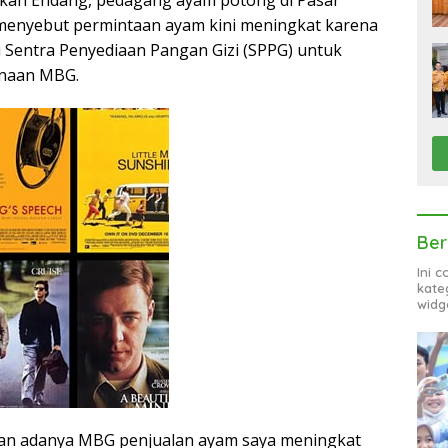
 menyebut permintaan ayam kini meningkat karena
i Sentra Penyediaan Pangan Gizi (SPPG) untuk
naan MBG.
Ber
Ini 
kate
widg
gan adanya MBG penjualan ayam saya meningkat