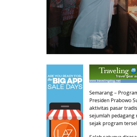
Semarang – Program
Presiden Prabowo S
aktivitas pasar trad
sejumlah pedagang 
sejak program terseb
Salah satunya diras