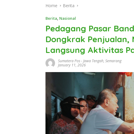
Home
Berita
Berita
,
Nasional
Pedagang Pasar Band
Dongkrak Penjualan,
Langsung Aktivitas P
Sumatera Pos
-
Jawa Tengah
,
Semarang
January 11, 2026