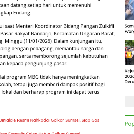
taan datang setiap hari untuk memenuhi
gkap Endang.
ui saat Menteri Koordinator Bidang Pangan Zulkifli
Samb
Warg
Pasar Rakyat Bandarjo, Kecamatan Ungaran Barat,
 Minggu (11/01/2026). Dalam kunjungan itu,
alog dengan pedagang, memantau harga dan
 pangan, serta memborong sejumlah kebutuhan
kan kepada pengunjung pasar.
Keju
lai program MBG tidak hanya meningkatkan
2026
Der
ekolah, tetapi juga memberi dampak positif bagi
Kes
lokal dan berharap program ini dapat terus
Dinialdie Resmi Nahkodai Golkar Sumsel, Siap Gas
Pop
ikan Formulir Calon Ketua Golkar Sumsel