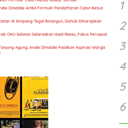
1
ie Dinialdie Ambil Formulir Pendaftaran Calon Ketua
2
tan di Simpang Tegal Binangun, Dishub Diharapkan
b OKU Selatan Selaraskan Hasil Reses, Fokus Percepat
3
anjung Agung, Andie Dinialdie Pastikan Aspirasi Warga
n
4
5
6