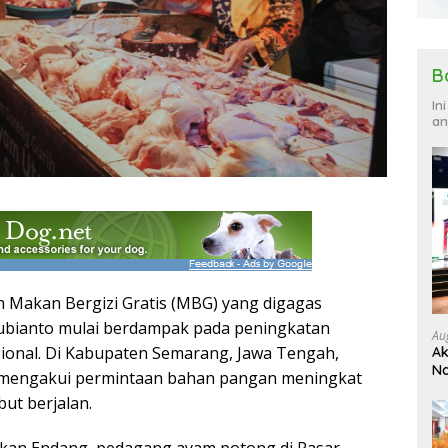
B
In
an
 Makan Bergizi Gratis (MBG) yang digagas
ubianto mulai berdampak pada peningkatan
Au
isional. Di Kabupaten Semarang, Jawa Tengah,
Ak
Na
mengakui permintaan bahan pangan meningkat
Ku
ut berjalan.
akan Endang, pedagang ayam potong di Pasar