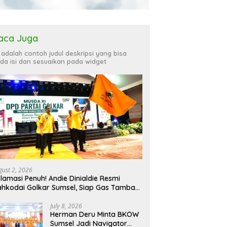
aca Juga
i adalah contoh judul deskripsi yang bisa
da isi dan sesuaikan pada widget
gust 2, 2026
lamasi Penuh! Andie Dinialdie Resmi
hkodai Golkar Sumsel, Siap Gas Tambah
rsi
July 8, 2026
Herman Deru Minta BKOW
Sumsel Jadi Navigator