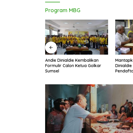
Program MBG
Andie Dinialdie Kembalikan
Mantapk
uh! Andie Dinialdie
Formulir Calon Ketua Golkar
Dinialdie
dai Golkar
Sumsel
Pendafta
p Gas Tambah Kursi
Golkar S