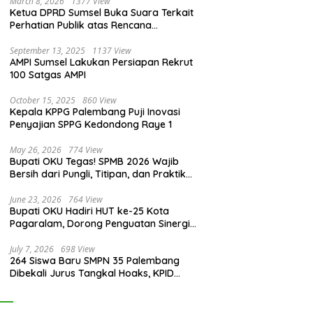
March 8, 2026
1377 View
Ketua DPRD Sumsel Buka Suara Terkait
Perhatian Publik atas Rencana
Pengadaan Fasilitas
September 13, 2025
1137 View
AMPI Sumsel Lakukan Persiapan Rekrut
100 Satgas AMPI
October 15, 2025
860 View
Kepala KPPG Palembang Puji Inovasi
Penyajian SPPG Kedondong Raye 1
May 26, 2026
774 View
Bupati OKU Tegas! SPMB 2026 Wajib
Bersih dari Pungli, Titipan, dan Praktik
Curang
June 23, 2026
764 View
Bupati OKU Hadiri HUT ke-25 Kota
Pagaralam, Dorong Penguatan Sinergi
Antar Daerah
July 7, 2026
698 View
264 Siswa Baru SMPN 35 Palembang
Dibekali Jurus Tangkal Hoaks, KPID
Sumsel: Jangan Asal Percaya Informasi!