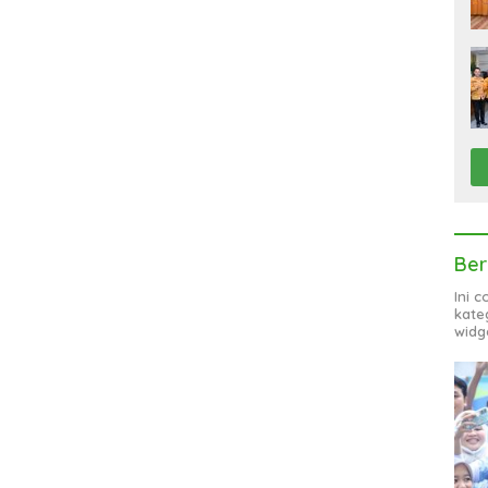
Ber
Ini 
kate
widg