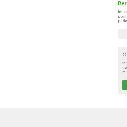
Ber
Ini 
post
pada
O
In
de
mu