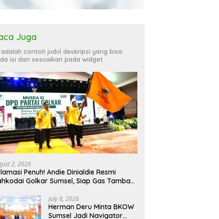
aca Juga
i adalah contoh judul deskripsi yang bisa
da isi dan sesuaikan pada widget
gust 2, 2026
lamasi Penuh! Andie Dinialdie Resmi
hkodai Golkar Sumsel, Siap Gas Tambah
rsi
July 8, 2026
Herman Deru Minta BKOW
Sumsel Jadi Navigator