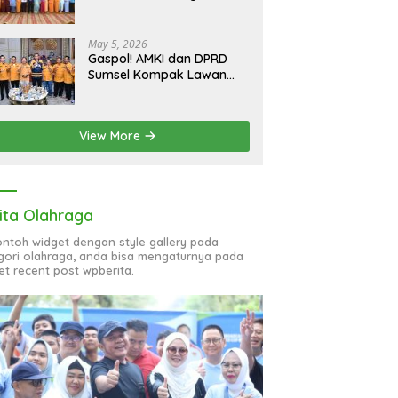
bagi 51 Organisasi Wanita
May 5, 2026
Gaspol! AMKI dan DPRD
Sumsel Kompak Lawan
Hoaks, Perkuat Informasi
Digital Berkualitas
View More
ita Olahraga
contoh widget dengan style gallery pada
gori olahraga, anda bisa mengaturnya pada
et recent post wpberita.