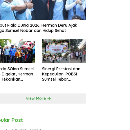
ut Piala Dunia 2026, Herman Deru Ajak
a Sumsel Nobar dan Hidup Sehat
rda SOIna Sumsel
Sinergi Prestasi dan
 Digelar, Herman
Kepedulian: POBSI
u Tekankan
Sumsel Tebar
etaraan
Keberkahan di Bulan
Ramadan
View More
ular Post