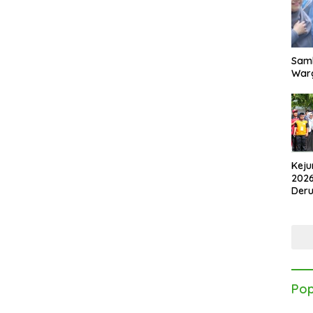
Samb
Warg
Keju
2026
Der
Kes
Pop