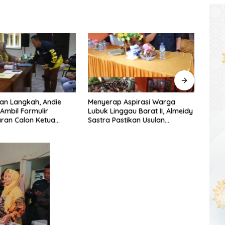
an Langkah, Andie
Menyerap Aspirasi Warga
Warg
 Ambil Formulir
Lubuk Linggau Barat II, Almeidy
Simpa
ran Calon Ketua
Sastra Pastikan Usulan
Dishu
umsel
Pembangunan Dikawal Tuntas
Tang