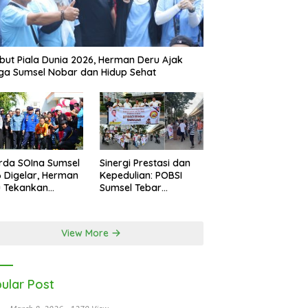
ut Piala Dunia 2026, Herman Deru Ajak
a Sumsel Nobar dan Hidup Sehat
rda SOIna Sumsel
Sinergi Prestasi dan
 Digelar, Herman
Kepedulian: POBSI
u Tekankan
Sumsel Tebar
etaraan
Keberkahan di Bulan
Ramadan
View More
ular Post