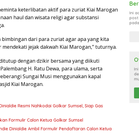
Ber
minta keterlibatan aktif para zuriat Kiai Marogan
Ini 
naan haul dan wisata religi agar substansi
post
pada
ga.
imbingan dari para zuriat agar apa yang kita
 mendekati jejak dakwah Kiai Marogan,” tuturnya.
O
ditutup dengan dzikir bersama yang diikuti
 Palembang H. Ratu Dewa, para ulama, serta
In
de
yeberangi Sungai Musi menggunakan kapal
mu
sjid Kiai Marogan.
Dinialdie Resmi Nahkodai Golkar Sumsel, Siap Gas
ikan Formulir Calon Ketua Golkar Sumsel
ie Dinialdie Ambil Formulir Pendaftaran Calon Ketua