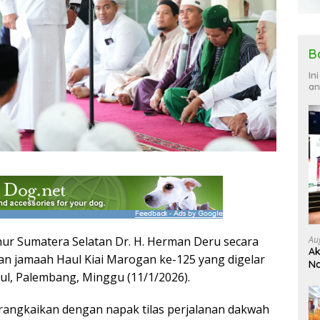
B
In
an
Au
ur Sumatera Selatan Dr. H. Herman Deru secara
Ak
an jamaah Haul Kiai Marogan ke-125 yang digelar
Na
dul, Palembang, Minggu (11/1/2026).
Ku
irangkaikan dengan napak tilas perjalanan dakwah