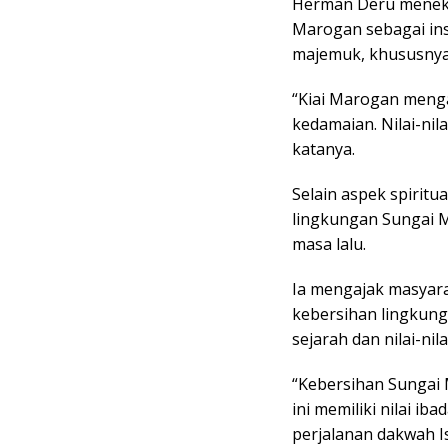
Herman Deru meneka
Marogan sebagai in
majemuk, khususnya 
“Kiai Marogan menga
kedamaian. Nilai-nila
katanya.
Selain aspek spirit
lingkungan Sungai M
masa lalu.
Ia mengajak masyara
kebersihan lingkun
sejarah dan nilai-nil
“Kebersihan Sungai 
ini memiliki nilai ib
perjalanan dakwah Is