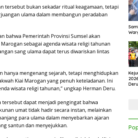
n tersebut bukan sekadar ritual keagamaan, tetapi
 perjuangan ulama dalam membangun peradaban
Samb
Warg
n bahwa Pemerintah Provinsi Sumsel akan
i Marogan sebagai agenda wisata religi tahunan
juangan sang ulama dapat terus diwariskan lintas
kan hanya mengenang sejarah, tetapi menghidupkan
Keju
2026
kwah Kiai Marogan yang penuh keteladanan. Ini
Der
genda wisata religi tahunan,” ungkap Herman Deru.
Kes
n tersebut dapat menjadi pengingat bahwa
unan umat tidak hadir secara instan, melainkan
 panjang para ulama dalam menyebarkan ajaran
ang santun dan menyejukkan.
Pop