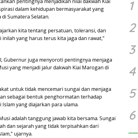
nkan pentingnya menjadikan nilai dakwah Kiai
1
spirasi dalam kehidupan bermasyarakat yang
di Sumatera Selatan.
2
jarkan kita tentang persatuan, toleransi, dan
i inilah yang harus terus kita jaga dan rawat,”
3
ual, Gubernur juga menyoroti pentingnya menjaga
4
usi yang menjadi jalur dakwah Kiai Marogan di
5
kat untuk tidak mencemari sungai dan menjaga
gan sebagai bentuk penghormatan terhadap
ai Islam yang diajarkan para ulama.
6
Musi adalah tanggung jawab kita bersama. Sungai
adah dan sejarah yang tidak terpisahkan dari
lam,” ujarnya.