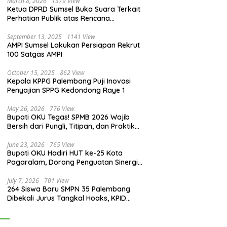
March 8, 2026
1379 View
Ketua DPRD Sumsel Buka Suara Terkait
Perhatian Publik atas Rencana
Pengadaan Fasilitas
September 13, 2025
1141 View
AMPI Sumsel Lakukan Persiapan Rekrut
100 Satgas AMPI
October 15, 2025
862 View
Kepala KPPG Palembang Puji Inovasi
Penyajian SPPG Kedondong Raye 1
May 26, 2026
776 View
Bupati OKU Tegas! SPMB 2026 Wajib
Bersih dari Pungli, Titipan, dan Praktik
Curang
June 23, 2026
765 View
Bupati OKU Hadiri HUT ke-25 Kota
Pagaralam, Dorong Penguatan Sinergi
Antar Daerah
July 7, 2026
701 View
264 Siswa Baru SMPN 35 Palembang
Dibekali Jurus Tangkal Hoaks, KPID
Sumsel: Jangan Asal Percaya Informasi!