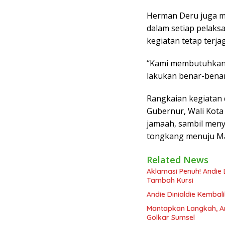
Herman Deru juga me
dalam setiap pelaksa
kegiatan tetap terja
“Kami membutuhkan b
lakukan benar-benar
Rangkaian kegiatan 
Gubernur, Wali Kota
jamaah, sambil men
tongkang menuju Ma
Related News
Aklamasi Penuh! Andie 
Tambah Kursi
Andie Dinialdie Kembal
Mantapkan Langkah, And
Golkar Sumsel