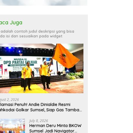
aca Juga
i adalah contoh judul deskripsi yang bisa
da isi dan sesuaikan pada widget
gust 2, 2026
lamasi Penuh! Andie Dinialdie Resmi
hkodai Golkar Sumsel, Siap Gas Tambah
rsi
July 8, 2026
Herman Deru Minta BKOW
Sumsel Jadi Navigator