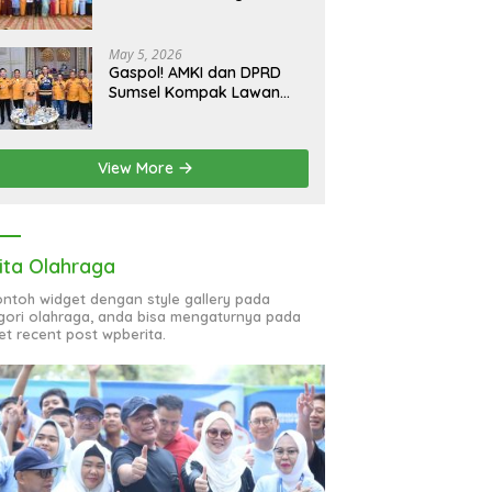
bagi 51 Organisasi Wanita
May 5, 2026
Gaspol! AMKI dan DPRD
Sumsel Kompak Lawan
Hoaks, Perkuat Informasi
Digital Berkualitas
View More
ita Olahraga
contoh widget dengan style gallery pada
gori olahraga, anda bisa mengaturnya pada
et recent post wpberita.