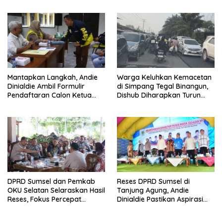
Tambah Kursi
Mantapkan Langkah, Andie
Warga Keluhkan Kemacetan
Dinialdie Ambil Formulir
di Simpang Tegal Binangun,
Pendaftaran Calon Ketua
Dishub Diharapkan Turun
Golkar Sumsel
Tangan
DPRD Sumsel dan Pemkab
Reses DPRD Sumsel di
OKU Selatan Selaraskan Hasil
Tanjung Agung, Andie
Reses, Fokus Percepat
Dinialdie Pastikan Aspirasi
Pembangunan Daerah
Warga Tak Berhenti di
Catatan