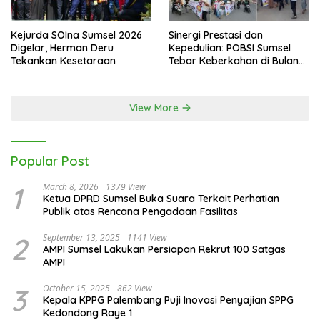
Kejurda SOIna Sumsel 2026
Sinergi Prestasi dan
Digelar, Herman Deru
Kepedulian: POBSI Sumsel
Tekankan Kesetaraan
Tebar Keberkahan di Bulan
Ramadan
View More
Popular Post
1
March 8, 2026
1379 View
Ketua DPRD Sumsel Buka Suara Terkait Perhatian
Publik atas Rencana Pengadaan Fasilitas
2
September 13, 2025
1141 View
AMPI Sumsel Lakukan Persiapan Rekrut 100 Satgas
AMPI
3
October 15, 2025
862 View
Kepala KPPG Palembang Puji Inovasi Penyajian SPPG
Kedondong Raye 1