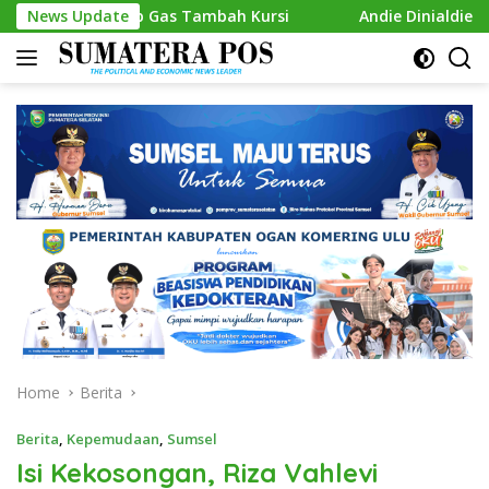
Skip
iap Gas Tambah Kursi
News Update
Andie Dinialdie Kembalikan Formu
to
content
Home
Berita
Berita
,
Kepemudaan
,
Sumsel
Isi Kekosongan, Riza Vahlevi