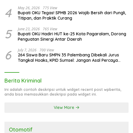
4
May 26, 2026
775 View
Bupati OKU Tegas! SPMB 2026 Wajib Bersih dari Pungli,
Titipan, dan Praktik Curang
5
June 23, 2026
765 View
Bupati OKU Hadiri HUT ke-25 Kota Pagaralam, Dorong
Penguatan Sinergi Antar Daerah
6
July 7, 2026
700 View
264 Siswa Baru SMPN 35 Palembang Dibekali Jurus
Tangkal Hoaks, KPID Sumsel: Jangan Asal Percaya
Informasi!
Berita Kriminal
Ini adalah contoh deskripsi untuk widget recent post wpberita,
anda bisa memasukkan deskripsi pada widget ini.
View More
Otomotif