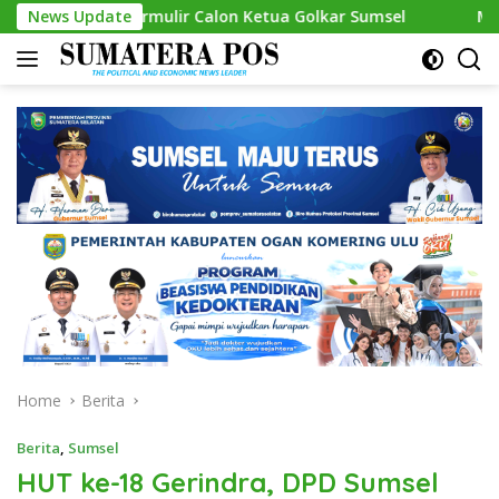
Skip
kan Formulir Calon Ketua Golkar Sumsel
News Update
Mantapkan Lang
to
content
Home
Berita
Berita
,
Sumsel
HUT ke-18 Gerindra, DPD Sumsel