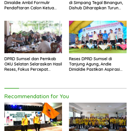
Dinialdie Ambil Formulir
di Simpang Tegal Binangun,
Pendaftaran Calon Ketua
Dishub Diharapkan Turun
Golkar Sumsel
Tangan
DPRD Sumsel dan Pemkab
Reses DPRD Sumsel di
OKU Selatan Selaraskan Hasil
Tanjung Agung, Andie
Reses, Fokus Percepat
Dinialdie Pastikan Aspirasi
Pembangunan Daerah
Warga Tak Berhenti di
Catatan
Recommendation for You