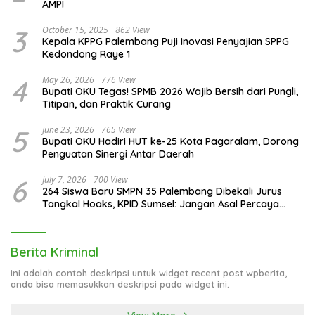
AMPI
3
October 15, 2025
862 View
Kepala KPPG Palembang Puji Inovasi Penyajian SPPG
Kedondong Raye 1
4
May 26, 2026
776 View
Bupati OKU Tegas! SPMB 2026 Wajib Bersih dari Pungli,
Titipan, dan Praktik Curang
5
June 23, 2026
765 View
Bupati OKU Hadiri HUT ke-25 Kota Pagaralam, Dorong
Penguatan Sinergi Antar Daerah
6
July 7, 2026
700 View
264 Siswa Baru SMPN 35 Palembang Dibekali Jurus
Tangkal Hoaks, KPID Sumsel: Jangan Asal Percaya
Informasi!
Berita Kriminal
Ini adalah contoh deskripsi untuk widget recent post wpberita,
anda bisa memasukkan deskripsi pada widget ini.