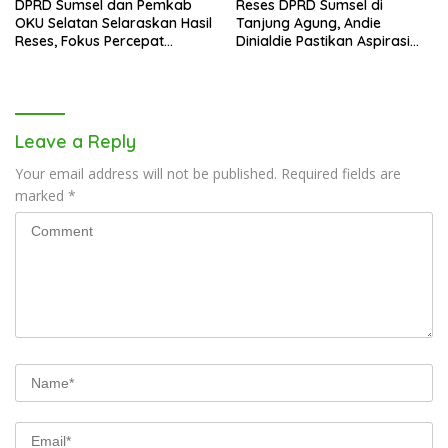
DPRD Sumsel dan Pemkab
Reses DPRD Sumsel di
OKU Selatan Selaraskan Hasil
Tanjung Agung, Andie
Reses, Fokus Percepat
Dinialdie Pastikan Aspirasi
Pembangunan Daerah
Warga Tak Berhenti di
Catatan
Leave a Reply
Your email address will not be published.
Required fields are
marked
*