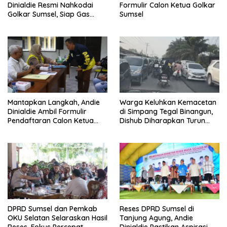
Dinialdie Resmi Nahkodai
Formulir Calon Ketua Golkar
Golkar Sumsel, Siap Gas
Sumsel
Tambah Kursi
Mantapkan Langkah, Andie
Warga Keluhkan Kemacetan
Dinialdie Ambil Formulir
di Simpang Tegal Binangun,
Pendaftaran Calon Ketua
Dishub Diharapkan Turun
Golkar Sumsel
Tangan
DPRD Sumsel dan Pemkab
Reses DPRD Sumsel di
OKU Selatan Selaraskan Hasil
Tanjung Agung, Andie
Reses, Fokus Percepat
Dinialdie Pastikan Aspirasi