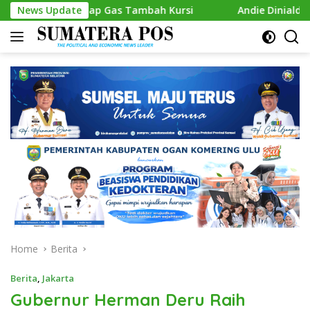
Skip
, Siap Gas Tambah Kursi
News Update
Andie Dinialdie Kembalikan Fo
to
content
Home
Berita
Berita
,
Jakarta
Gubernur Herman Deru Raih