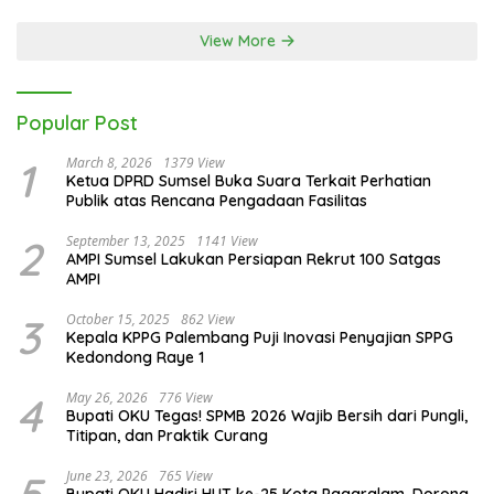
View More
Popular Post
1
March 8, 2026
1379 View
Ketua DPRD Sumsel Buka Suara Terkait Perhatian
Publik atas Rencana Pengadaan Fasilitas
2
September 13, 2025
1141 View
AMPI Sumsel Lakukan Persiapan Rekrut 100 Satgas
AMPI
3
October 15, 2025
862 View
Kepala KPPG Palembang Puji Inovasi Penyajian SPPG
Kedondong Raye 1
4
May 26, 2026
776 View
Bupati OKU Tegas! SPMB 2026 Wajib Bersih dari Pungli,
Titipan, dan Praktik Curang
June 23, 2026
765 View