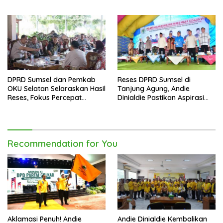
Golkar Sumsel
Tangan
DPRD Sumsel dan Pemkab
Reses DPRD Sumsel di
OKU Selatan Selaraskan Hasil
Tanjung Agung, Andie
Reses, Fokus Percepat
Dinialdie Pastikan Aspirasi
Pembangunan Daerah
Warga Tak Berhenti di
Catatan
Recommendation for You
Aklamasi Penuh! Andie
Andie Dinialdie Kembalikan