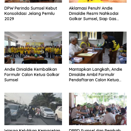
DPW Perindo Sumsel Kebut
Aklamasi Penuh! Andie
Konsolidasi Jelang Pemilu
Dinialdie Resmi Nahkodai
2029
Golkar Sumsel, Siap Gas
Tambah Kursi
Andie Dinialdie Kembalikan
Mantapkan Langkah, Andie
Formulir Calon Ketua Golkar
Dinialdie Ambil Formulir
Sumsel
Pendaftaran Calon Ketua
Golkar Sumsel
Warga Keluhkan Kemacetan
DPRD Sumsel dan Pemkab