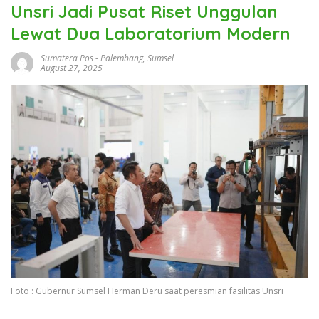
Unsri Jadi Pusat Riset Unggulan
Lewat Dua Laboratorium Modern
Sumatera Pos
-
Palembang
,
Sumsel
August 27, 2025
Foto : Gubernur Sumsel Herman Deru saat peresmian fasilitas Unsri