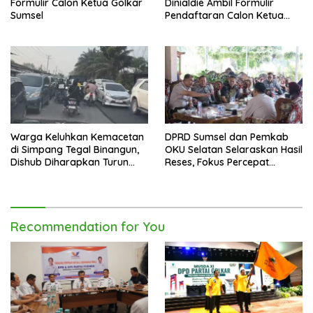
Formulir Calon Ketua Golkar
Dinialdie Ambil Formulir
Sumsel
Pendaftaran Calon Ketua
Golkar Sumsel
Warga Keluhkan Kemacetan
DPRD Sumsel dan Pemkab
di Simpang Tegal Binangun,
OKU Selatan Selaraskan Hasil
Dishub Diharapkan Turun
Reses, Fokus Percepat
Tangan
Pembangunan Daerah
Recommendation for You