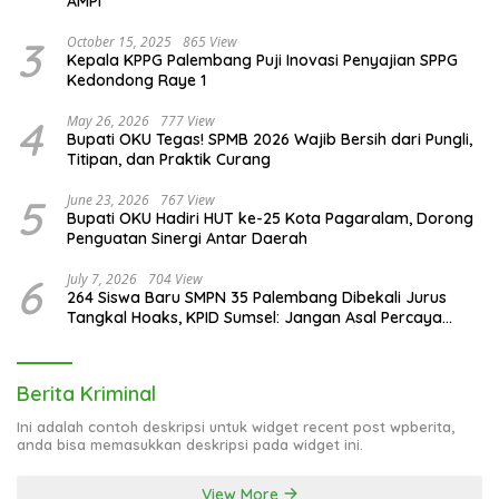
AMPI
3
October 15, 2025
865 View
Kepala KPPG Palembang Puji Inovasi Penyajian SPPG
Kedondong Raye 1
4
May 26, 2026
777 View
Bupati OKU Tegas! SPMB 2026 Wajib Bersih dari Pungli,
Titipan, dan Praktik Curang
5
June 23, 2026
767 View
Bupati OKU Hadiri HUT ke-25 Kota Pagaralam, Dorong
Penguatan Sinergi Antar Daerah
6
July 7, 2026
704 View
264 Siswa Baru SMPN 35 Palembang Dibekali Jurus
Tangkal Hoaks, KPID Sumsel: Jangan Asal Percaya
Informasi!
Berita Kriminal
Ini adalah contoh deskripsi untuk widget recent post wpberita,
anda bisa memasukkan deskripsi pada widget ini.
View More