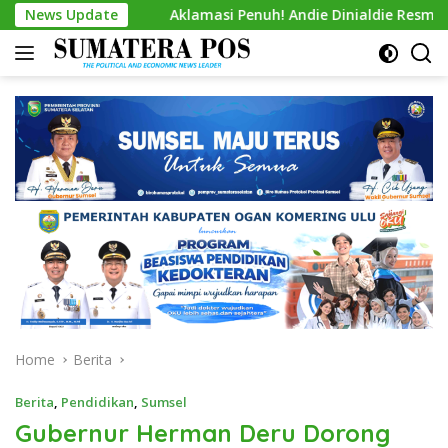
Skip
News Update
Aklamasi Penuh! Andie Dinialdie Resmi Nahkodai Golka
to
content
Home
Berita
Berita
,
Pendidikan
,
Sumsel
Gubernur Herman Deru Dorong