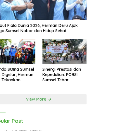
ut Piala Dunia 2026, Herman Deru Ajak
a Sumsel Nobar dan Hidup Sehat
rda SOIna Sumsel
Sinergi Prestasi dan
 Digelar, Herman
Kepedulian: POBSI
u Tekankan
Sumsel Tebar
etaraan
Keberkahan di Bulan
Ramadan
View More
ular Post