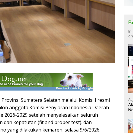
B
In
an
Provinsi Sumatera Selatan melalui Komisi I resmi
Au
Ak
lon anggota Komisi Penyiaran Indonesia Daerah
Na
de 2026-2029 setelah menyelesaikan seluruh
Ku
n dan kepatutan (fit and proper test). dan
eno yang dilakukan kemaren, selasa 9/6/2026.