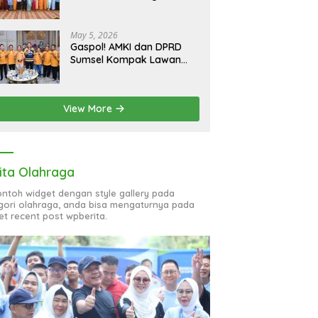
bagi 51 Organisasi Wanita
May 5, 2026
Gaspol! AMKI dan DPRD
Sumsel Kompak Lawan
Hoaks, Perkuat Informasi
Digital Berkualitas
View More
ita Olahraga
contoh widget dengan style gallery pada
gori olahraga, anda bisa mengaturnya pada
et recent post wpberita.