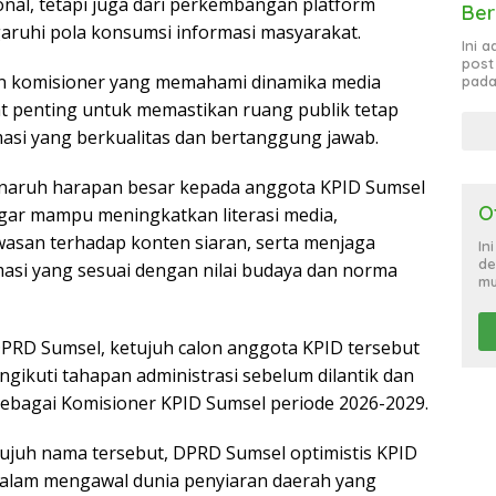
onal, tetapi juga dari perkembangan platform
Ber
aruhi pola konsumsi informasi masyarakat.
Ini 
post
an komisioner yang memahami dinamika media
pada
at penting untuk memastikan ruang publik tetap
si yang berkualitas dan bertanggung jawab.
naruh harapan besar kepada anggota KPID Sumsel
O
gar mampu meningkatkan literasi media,
san terhadap konten siaran, serta menjaga
In
de
si yang sesuai dengan nilai budaya dan norma
mu
DPRD Sumsel, ketujuh calon anggota KPID tersebut
gikuti tahapan administrasi sebelum dilantik dan
ebagai Komisioner KPID Sumsel periode 2026-2029.
tujuh nama tersebut, DPRD Sumsel optimistis KPID
dalam mengawal dunia penyiaran daerah yang