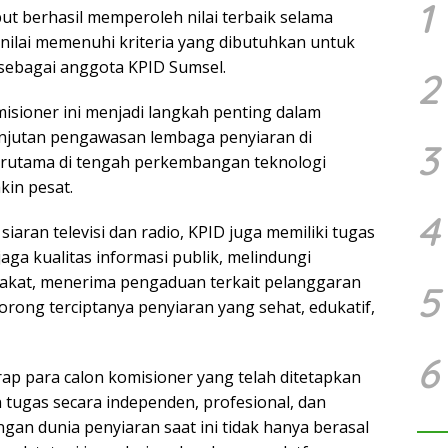
1
ut berhasil memperoleh nilai terbaik selama
inilai memenuhi kriteria yang dibutuhkan untuk
sebagai anggota KPID Sumsel.
2
isioner ini menjadi langkah penting dalam
njutan pengawasan lembaga penyiaran di
3
erutama di tengah perkembangan teknologi
kin pesat.
4
siaran televisi dan radio, KPID juga memiliki tugas
aga kualitas informasi publik, melindungi
akat, menerima pengaduan terkait pelanggaran
5
orong terciptanya penyiaran yang sehat, edukatif,
6
p para calon komisioner yang telah ditetapkan
ugas secara independen, profesional, dan
ngan dunia penyiaran saat ini tidak hanya berasal