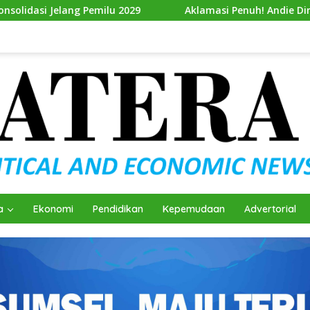
029
Aklamasi Penuh! Andie Dinialdie Resmi Nahkodai G
a
Ekonomi
Pendidikan
Kepemudaan
Advertorial