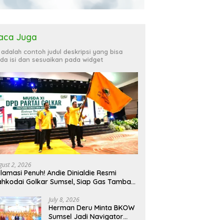
aca Juga
i adalah contoh judul deskripsi yang bisa
da isi dan sesuaikan pada widget
gust 2, 2026
lamasi Penuh! Andie Dinialdie Resmi
hkodai Golkar Sumsel, Siap Gas Tambah
rsi
July 8, 2026
Herman Deru Minta BKOW
Sumsel Jadi Navigator