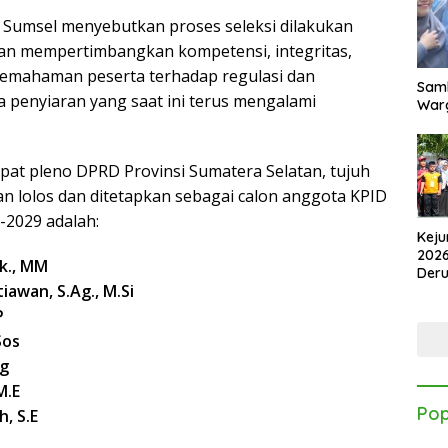
 Sumsel menyebutkan proses seleksi dilakukan
gan mempertimbangkan kompetensi, integritas,
pemahaman peserta terhadap regulasi dan
Samb
penyiaran yang saat ini terus mengalami
Warg
apat pleno DPRD Provinsi Sumatera Selatan, tujuh
n lolos dan ditetapkan sebagai calon anggota KPID
-2029 adalah:
Keju
2026
Ak., MM
Der
iawan, S.Ag., M.Si
Kes
P
Sos
Ag
M.E
Pop
, S.E