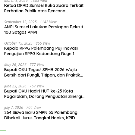
March 8, 2026
1385 View
Ketua DPRD Sumsel Buka Suara Terkait
Perhatian Publik atas Rencana
Pengadaan Fasilitas
September 13, 2025
1142 View
AMPI Sumsel Lakukan Persiapan Rekrut
100 Satgas AMPI
October 15, 2025
865 View
Kepala KPPG Palembang Puji Inovasi
Penyajian SPPG Kedondong Raye 1
May 26, 2026
777 View
Bupati OKU Tegas! SPMB 2026 Wajib
Bersih dari Pungli, Titipan, dan Praktik
Curang
June 23, 2026
767 View
Bupati OKU Hadiri HUT ke-25 Kota
Pagaralam, Dorong Penguatan Sinergi
Antar Daerah
July 7, 2026
704 View
264 Siswa Baru SMPN 35 Palembang
Dibekali Jurus Tangkal Hoaks, KPID
Sumsel: Jangan Asal Percaya Informasi!