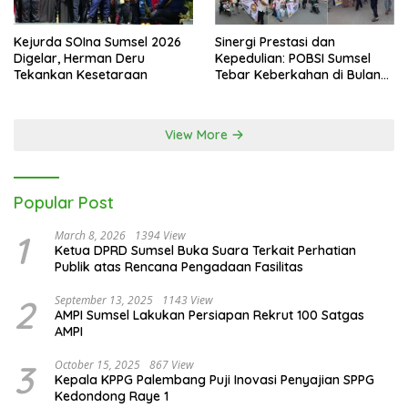
Kejurda SOIna Sumsel 2026
Sinergi Prestasi dan
Digelar, Herman Deru
Kepedulian: POBSI Sumsel
Tekankan Kesetaraan
Tebar Keberkahan di Bulan
Ramadan
View More
Popular Post
1
March 8, 2026
1394 View
Ketua DPRD Sumsel Buka Suara Terkait Perhatian
Publik atas Rencana Pengadaan Fasilitas
2
September 13, 2025
1143 View
AMPI Sumsel Lakukan Persiapan Rekrut 100 Satgas
AMPI
3
October 15, 2025
867 View
Kepala KPPG Palembang Puji Inovasi Penyajian SPPG
Kedondong Raye 1