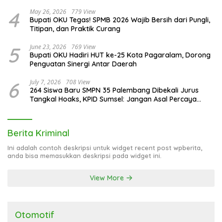
4
May 26, 2026
779 View
Bupati OKU Tegas! SPMB 2026 Wajib Bersih dari Pungli,
Titipan, dan Praktik Curang
5
June 23, 2026
769 View
Bupati OKU Hadiri HUT ke-25 Kota Pagaralam, Dorong
Penguatan Sinergi Antar Daerah
6
July 7, 2026
708 View
264 Siswa Baru SMPN 35 Palembang Dibekali Jurus
Tangkal Hoaks, KPID Sumsel: Jangan Asal Percaya
Informasi!
Berita Kriminal
Ini adalah contoh deskripsi untuk widget recent post wpberita,
anda bisa memasukkan deskripsi pada widget ini.
View More
Otomotif