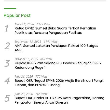
Popular Post
1
March 8, 2026
1379 View
Ketua DPRD Sumsel Buka Suara Terkait Perhatian
Publik atas Rencana Pengadaan Fasilitas
2
September 13, 2025
1141 View
AMPI Sumsel Lakukan Persiapan Rekrut 100 Satgas
AMPI
3
October 15, 2025
862 View
Kepala KPPG Palembang Puji Inovasi Penyajian SPPG
Kedondong Raye 1
4
May 26, 2026
775 View
Bupati OKU Tegas! SPMB 2026 Wajib Bersih dari Pungli,
Titipan, dan Praktik Curang
5
June 23, 2026
765 View
Bupati OKU Hadiri HUT ke-25 Kota Pagaralam, Dorong
Penguatan Sinergi Antar Daerah