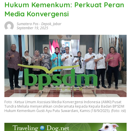
Hukum Kemenkum: Perkuat Peran
Media Konvergensi
Sumatera Pos
-
Depok
,
Jabar
September 19, 2025
Foto : Ketua Umum Asosiasi Media Konvergensi Indonesia (AMKI) Pusat
Tundra Meliala menyerahkan cinderamata kepada Kepala Badan BPSDM
Hukum Kemenkum Gusti Ayu Putu Suwardani, Kamis (18/9/2025). (foto: ist)