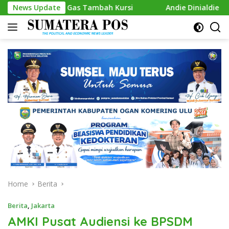
Skip
p Gas Tambah Kursi
News Update
Andie Dinialdie Kembalikan Formuli
to
content
Home
Berita
Berita
,
Jakarta
AMKI Pusat Audiensi ke BPSDM