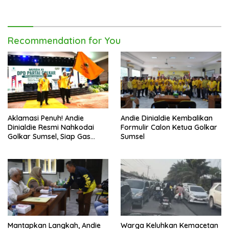
Pembangunan Daerah
Warga Tak Berhenti di
Catatan
Recommendation for You
Aklamasi Penuh! Andie
Andie Dinialdie Kembalikan
Dinialdie Resmi Nahkodai
Formulir Calon Ketua Golkar
Golkar Sumsel, Siap Gas
Sumsel
Tambah Kursi
Mantapkan Langkah, Andie
Warga Keluhkan Kemacetan