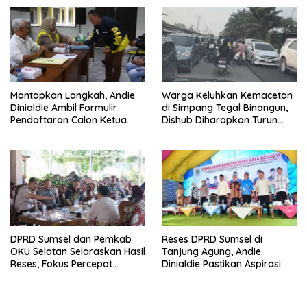
Mantapkan Langkah, Andie
Warga Keluhkan Kemacetan
Dinialdie Ambil Formulir
di Simpang Tegal Binangun,
Pendaftaran Calon Ketua
Dishub Diharapkan Turun
Golkar Sumsel
Tangan
DPRD Sumsel dan Pemkab
Reses DPRD Sumsel di
OKU Selatan Selaraskan Hasil
Tanjung Agung, Andie
Reses, Fokus Percepat
Dinialdie Pastikan Aspirasi
Pembangunan Daerah
Warga Tak Berhenti di
Catatan