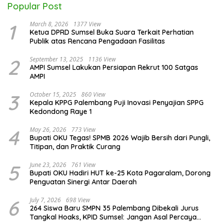
Popular Post
1
March 8, 2026
1377 View
Ketua DPRD Sumsel Buka Suara Terkait Perhatian
Publik atas Rencana Pengadaan Fasilitas
2
September 13, 2025
1136 View
AMPI Sumsel Lakukan Persiapan Rekrut 100 Satgas
AMPI
3
October 15, 2025
860 View
Kepala KPPG Palembang Puji Inovasi Penyajian SPPG
Kedondong Raye 1
4
May 26, 2026
773 View
Bupati OKU Tegas! SPMB 2026 Wajib Bersih dari Pungli,
Titipan, dan Praktik Curang
5
June 23, 2026
761 View
Bupati OKU Hadiri HUT ke-25 Kota Pagaralam, Dorong
Penguatan Sinergi Antar Daerah
6
July 7, 2026
698 View
264 Siswa Baru SMPN 35 Palembang Dibekali Jurus
Tangkal Hoaks, KPID Sumsel: Jangan Asal Percaya