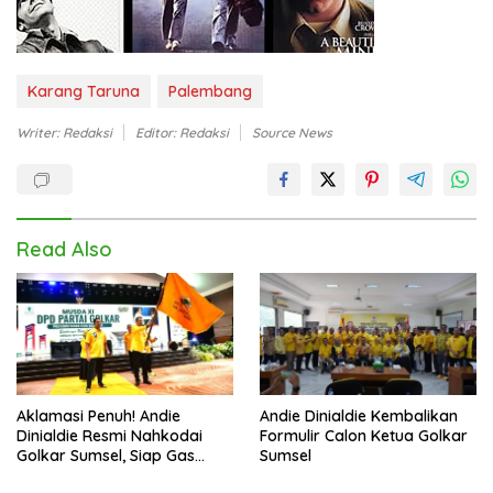
Karang Taruna
Palembang
Writer: Redaksi
Editor: Redaksi
Source News
Read Also
Aklamasi Penuh! Andie
Andie Dinialdie Kembalikan
Dinialdie Resmi Nahkodai
Formulir Calon Ketua Golkar
Golkar Sumsel, Siap Gas
Sumsel
Tambah Kursi