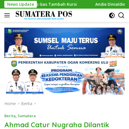
Skip
ap Gas Tambah Kursi
News Update
Andie Dinialdie Kembalikan Formul
to
content
Home
Berita
Berita
,
Sumatera
Ahmad Catur Nugraha Dilantik