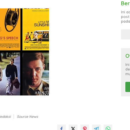
Ber
Ini 
post
pada
O
In
de
mu
Redaksi
Source News