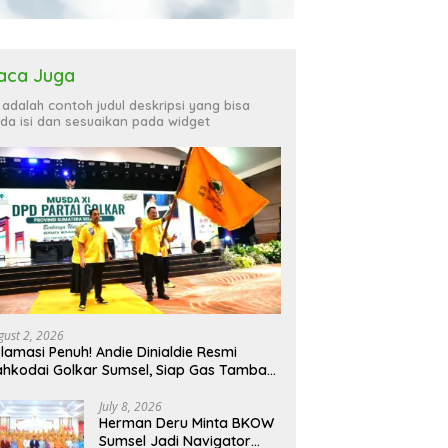
aca Juga
i adalah contoh judul deskripsi yang bisa
da isi dan sesuaikan pada widget
gust 2, 2026
lamasi Penuh! Andie Dinialdie Resmi
hkodai Golkar Sumsel, Siap Gas Tambah
rsi
July 8, 2026
Herman Deru Minta BKOW
Sumsel Jadi Navigator