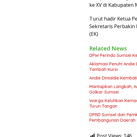
ke XV di Kabupaten 
Turut hadir Ketua P
Sekretaris Perbakin 
(EK)
Related News
DPW Perindo Sumsel Ke
Aklamasi Penuh! Andie 
Tambah Kursi
Andie Dinialdie Kembal
Mantapkan Langkah, And
Golkar Sumsel
Warga Keluhkan Kemace
Turun Tangan
DPRD Sumsel dan Pemka
Pembangunan Daerah
Post Views:
146