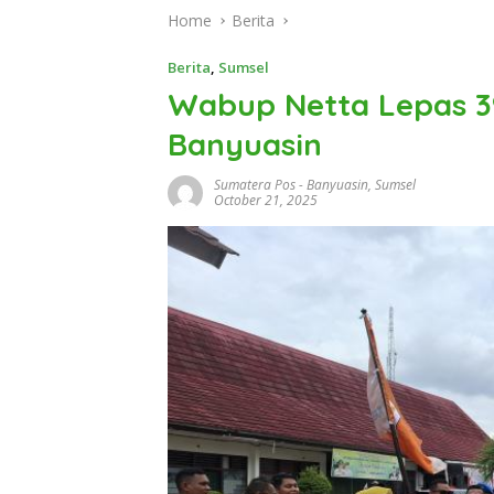
Home
Berita
Berita
,
Sumsel
Wabup Netta Lepas 3
Banyuasin
Sumatera Pos
-
Banyuasin
,
Sumsel
October 21, 2025