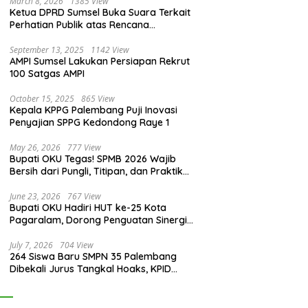
March 8, 2026
1385 View
Ketua DPRD Sumsel Buka Suara Terkait
Perhatian Publik atas Rencana
Pengadaan Fasilitas
September 13, 2025
1142 View
AMPI Sumsel Lakukan Persiapan Rekrut
100 Satgas AMPI
October 15, 2025
865 View
Kepala KPPG Palembang Puji Inovasi
Penyajian SPPG Kedondong Raye 1
May 26, 2026
777 View
Bupati OKU Tegas! SPMB 2026 Wajib
Bersih dari Pungli, Titipan, dan Praktik
Curang
June 23, 2026
767 View
Bupati OKU Hadiri HUT ke-25 Kota
Pagaralam, Dorong Penguatan Sinergi
Antar Daerah
July 7, 2026
704 View
264 Siswa Baru SMPN 35 Palembang
Dibekali Jurus Tangkal Hoaks, KPID
Sumsel: Jangan Asal Percaya Informasi!