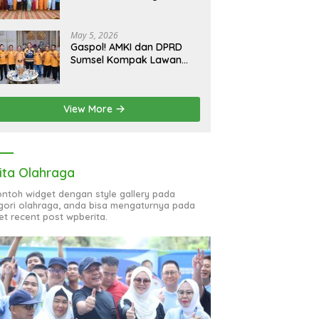
bagi 51 Organisasi Wanita
May 5, 2026
Gaspol! AMKI dan DPRD
Sumsel Kompak Lawan
Hoaks, Perkuat Informasi
Digital Berkualitas
View More
ita Olahraga
contoh widget dengan style gallery pada
gori olahraga, anda bisa mengaturnya pada
et recent post wpberita.