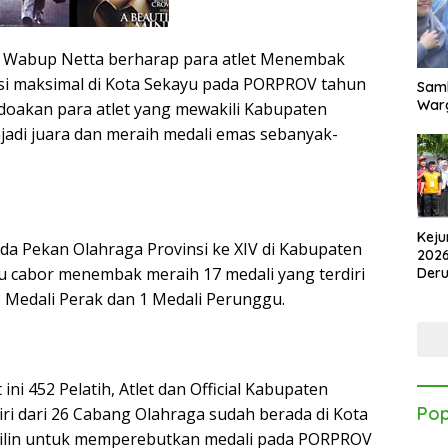
Wabup Netta berharap para atlet Menembak
si maksimal di Kota Sekayu pada PORPROV tahun
Samb
Warg
ndoakan para atlet yang mewakili Kabupaten
adi juara dan meraih medali emas sebanyak-
Keju
ada Pekan Olahraga Provinsi ke XIV di Kabupaten
2026
lu cabor menembak meraih 17 medali yang terdiri
Der
Kes
8 Medali Perak dan 1 Medali Perunggu.
ini 452 Pelatih, Atlet dan Official Kabupaten
Pop
iri dari 26 Cabang Olahraga sudah berada di Kota
Lilin untuk memperebutkan medali pada PORPROV