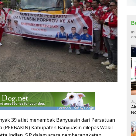
B
In
an
Au
Ak
Na
Ku
ak 39 atlet menembak Banyuasin dari Persatuan
 (PERBAKIN) Kabupaten Banyuasin dilepas Wakil
tta Indian, S.P dalam acara pemberangkatan