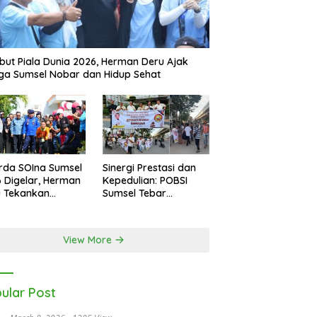
ut Piala Dunia 2026, Herman Deru Ajak
a Sumsel Nobar dan Hidup Sehat
rda SOIna Sumsel
Sinergi Prestasi dan
 Digelar, Herman
Kepedulian: POBSI
u Tekankan
Sumsel Tebar
etaraan
Keberkahan di Bulan
Ramadan
View More
ular Post