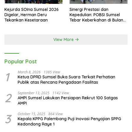
Kejurda SOIna Sumsel 2026
Sinergi Prestasi dan
Digelar, Herman Deru
Kepedulian: POBSI Sumsel
Tekankan Kesetaraan
Tebar Keberkahan di Bulan
Ramadan
View More
Popular Post
1
March 8, 2026
1385 View
Ketua DPRD Sumsel Buka Suara Terkait Perhatian
Publik atas Rencana Pengadaan Fasilitas
2
September 13, 2025
1142 View
AMPI Sumsel Lakukan Persiapan Rekrut 100 Satgas
AMPI
3
October 15, 2025
864 View
Kepala KPPG Palembang Puji Inovasi Penyajian SPPG
Kedondong Raye 1