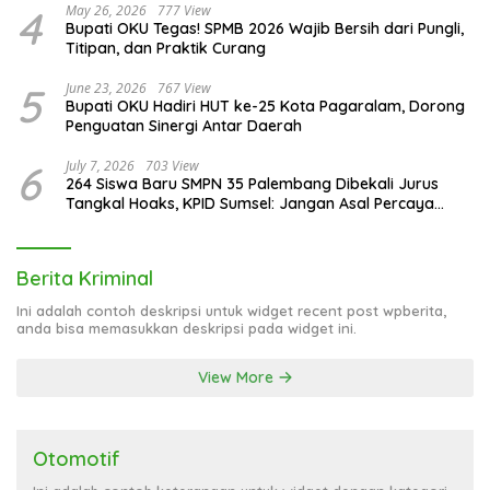
4
May 26, 2026
777 View
Bupati OKU Tegas! SPMB 2026 Wajib Bersih dari Pungli,
Titipan, dan Praktik Curang
5
June 23, 2026
767 View
Bupati OKU Hadiri HUT ke-25 Kota Pagaralam, Dorong
Penguatan Sinergi Antar Daerah
6
July 7, 2026
703 View
264 Siswa Baru SMPN 35 Palembang Dibekali Jurus
Tangkal Hoaks, KPID Sumsel: Jangan Asal Percaya
Informasi!
Berita Kriminal
Ini adalah contoh deskripsi untuk widget recent post wpberita,
anda bisa memasukkan deskripsi pada widget ini.
View More
Otomotif