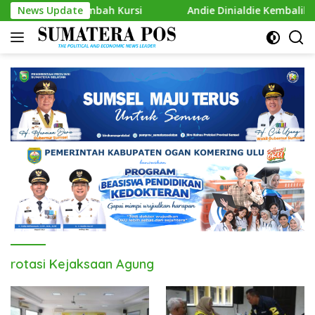
Skip
ap Gas Tambah Kursi
News Update
Andie Dinialdie Kembalikan Formul
to
content
rotasi Kejaksaan Agung