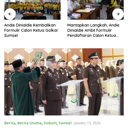
Andie Dinialdie Kembalikan
Mantapkan Langkah, Andie
Formulir Calon Ketua Golkar
Dinialdie Ambil Formulir
Sumsel
Pendaftaran Calon Ketua
Golkar Sumsel
Berita
,
Berita Utama
,
Hukum
,
Sumsel
January 13, 2026