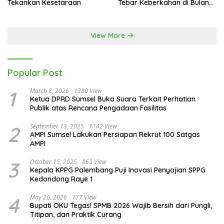
Tekankan Kesetaraan
Tebar Keberkahan di Bulan
Ramadan
View More
Popular Post
1
March 8, 2026
1380 View
Ketua DPRD Sumsel Buka Suara Terkait Perhatian
Publik atas Rencana Pengadaan Fasilitas
2
September 13, 2025
1142 View
AMPI Sumsel Lakukan Persiapan Rekrut 100 Satgas
AMPI
3
October 15, 2025
863 View
Kepala KPPG Palembang Puji Inovasi Penyajian SPPG
Kedondong Raye 1
4
May 26, 2026
777 View
Bupati OKU Tegas! SPMB 2026 Wajib Bersih dari Pungli,
Titipan, dan Praktik Curang