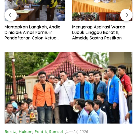
Mantapkan Langkah, Andie
Menyerap Aspirasi Warga
Dinialdie Ambil Formulir
Lubuk Linggau Barat II,
Pendaftaran Calon Ketua
Almeidy Sastra Pastikan
Golkar Sumsel
Usulan Pembangunan
Dikawal Tuntas
Berita
,
Hukum
,
Politik
,
Sumsel
June 24, 2026