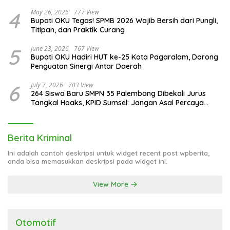
4
May 26, 2026
777 View
Bupati OKU Tegas! SPMB 2026 Wajib Bersih dari Pungli,
Titipan, dan Praktik Curang
5
June 23, 2026
767 View
Bupati OKU Hadiri HUT ke-25 Kota Pagaralam, Dorong
Penguatan Sinergi Antar Daerah
6
July 7, 2026
703 View
264 Siswa Baru SMPN 35 Palembang Dibekali Jurus
Tangkal Hoaks, KPID Sumsel: Jangan Asal Percaya
Informasi!
Berita Kriminal
Ini adalah contoh deskripsi untuk widget recent post wpberita,
anda bisa memasukkan deskripsi pada widget ini.
View More
Otomotif