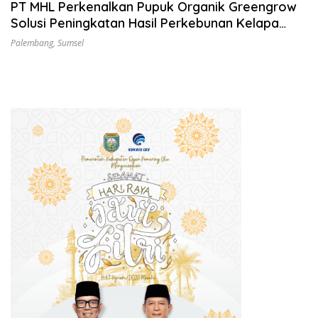
PT MHL Perkenalkan Pupuk Organik Greengrow
Solusi Peningkatan Hasil Perkebunan Kelapa
Sawit
Palembang
,
Sumsel