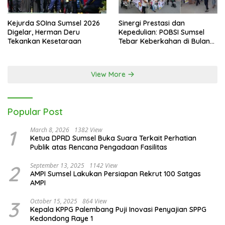
Kejurda SOIna Sumsel 2026
Sinergi Prestasi dan
Digelar, Herman Deru
Kepedulian: POBSI Sumsel
Tekankan Kesetaraan
Tebar Keberkahan di Bulan
Ramadan
View More
Popular Post
1
March 8, 2026
1382 View
Ketua DPRD Sumsel Buka Suara Terkait Perhatian
Publik atas Rencana Pengadaan Fasilitas
2
September 13, 2025
1142 View
AMPI Sumsel Lakukan Persiapan Rekrut 100 Satgas
AMPI
3
October 15, 2025
864 View
Kepala KPPG Palembang Puji Inovasi Penyajian SPPG
Kedondong Raye 1