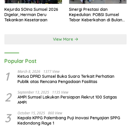
Kejurda SOIna Sumsel 2026
Sinergi Prestasi dan
Digelar, Herman Deru
Kepedulian: POBSI Sumsel
Tekankan Kesetaraan
Tebar Keberkahan di Bulan
Ramadan
View More
Popular Post
1
March 8, 2026
1377 View
Ketua DPRD Sumsel Buka Suara Terkait Perhatian
Publik atas Rencana Pengadaan Fasilitas
2
September 13, 2025
1135 View
AMPI Sumsel Lakukan Persiapan Rekrut 100 Satgas
AMPI
3
October 15, 2025
860 View
Kepala KPPG Palembang Puji Inovasi Penyajian SPPG
Kedondong Raye 1