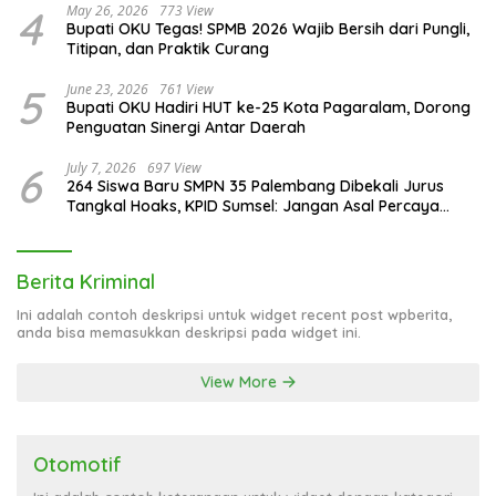
4
May 26, 2026
773 View
Bupati OKU Tegas! SPMB 2026 Wajib Bersih dari Pungli,
Titipan, dan Praktik Curang
5
June 23, 2026
761 View
Bupati OKU Hadiri HUT ke-25 Kota Pagaralam, Dorong
Penguatan Sinergi Antar Daerah
6
July 7, 2026
697 View
264 Siswa Baru SMPN 35 Palembang Dibekali Jurus
Tangkal Hoaks, KPID Sumsel: Jangan Asal Percaya
Informasi!
Berita Kriminal
Ini adalah contoh deskripsi untuk widget recent post wpberita,
anda bisa memasukkan deskripsi pada widget ini.
View More
Otomotif