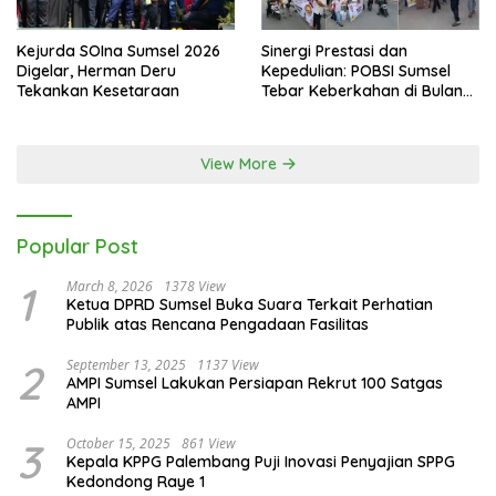
Kejurda SOIna Sumsel 2026
Sinergi Prestasi dan
Digelar, Herman Deru
Kepedulian: POBSI Sumsel
Tekankan Kesetaraan
Tebar Keberkahan di Bulan
Ramadan
View More
Popular Post
1
March 8, 2026
1378 View
Ketua DPRD Sumsel Buka Suara Terkait Perhatian
Publik atas Rencana Pengadaan Fasilitas
2
September 13, 2025
1137 View
AMPI Sumsel Lakukan Persiapan Rekrut 100 Satgas
AMPI
3
October 15, 2025
861 View
Kepala KPPG Palembang Puji Inovasi Penyajian SPPG
Kedondong Raye 1