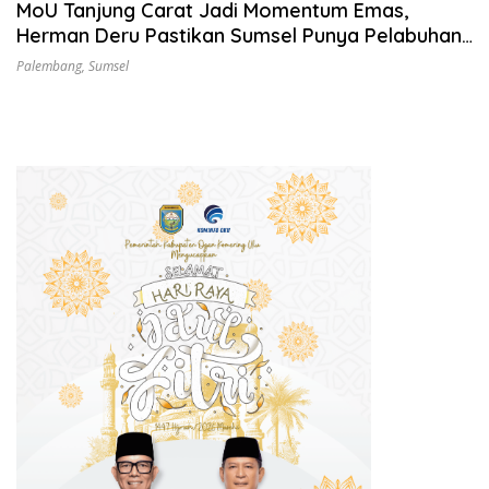
MoU Tanjung Carat Jadi Momentum Emas,
Herman Deru Pastikan Sumsel Punya Pelabuhan
Samudera Sendiri
Palembang
,
Sumsel