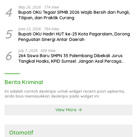
4
May 26, 2026
774 View
Bupati OKU Tegas! SPMB 2026 Wajib Bersih dari Pungli,
Titipan, dan Praktik Curang
5
June 23, 2026
764 View
Bupati OKU Hadiri HUT ke-25 Kota Pagaralam, Dorong
Penguatan Sinergi Antar Daerah
6
July 7, 2026
698 View
264 Siswa Baru SMPN 35 Palembang Dibekali Jurus
Tangkal Hoaks, KPID Sumsel: Jangan Asal Percaya
Informasi!
Berita Kriminal
Ini adalah contoh deskripsi untuk widget recent post wpberita,
anda bisa memasukkan deskripsi pada widget ini.
View More
Otomotif