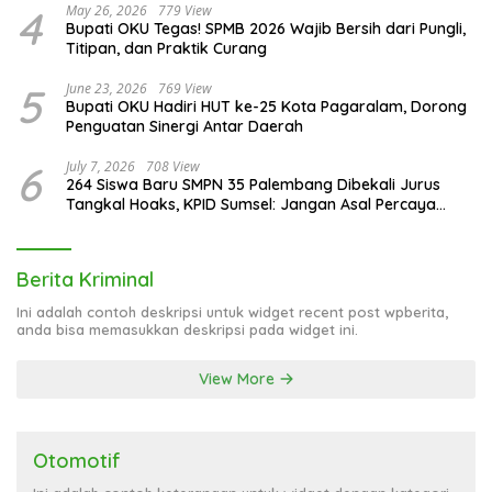
4
May 26, 2026
779 View
Bupati OKU Tegas! SPMB 2026 Wajib Bersih dari Pungli,
Titipan, dan Praktik Curang
5
June 23, 2026
769 View
Bupati OKU Hadiri HUT ke-25 Kota Pagaralam, Dorong
Penguatan Sinergi Antar Daerah
6
July 7, 2026
708 View
264 Siswa Baru SMPN 35 Palembang Dibekali Jurus
Tangkal Hoaks, KPID Sumsel: Jangan Asal Percaya
Informasi!
Berita Kriminal
Ini adalah contoh deskripsi untuk widget recent post wpberita,
anda bisa memasukkan deskripsi pada widget ini.
View More
Otomotif