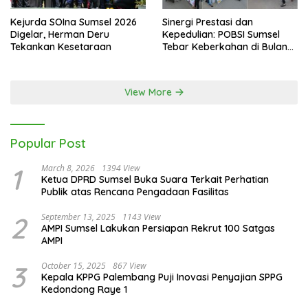
Kejurda SOIna Sumsel 2026
Sinergi Prestasi dan
Digelar, Herman Deru
Kepedulian: POBSI Sumsel
Tekankan Kesetaraan
Tebar Keberkahan di Bulan
Ramadan
View More
Popular Post
1
March 8, 2026
1394 View
Ketua DPRD Sumsel Buka Suara Terkait Perhatian
Publik atas Rencana Pengadaan Fasilitas
2
September 13, 2025
1143 View
AMPI Sumsel Lakukan Persiapan Rekrut 100 Satgas
AMPI
3
October 15, 2025
867 View
Kepala KPPG Palembang Puji Inovasi Penyajian SPPG
Kedondong Raye 1