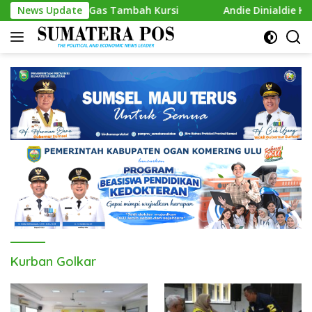
Skip
umsel, Siap Gas Tambah Kursi
News Update
Andie Dinialdie Kembalik
to
content
Kurban Golkar