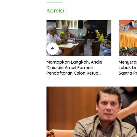
Komisi I
die Kembalikan
Mantapkan Langkah, Andie
Menyera
lon Ketua Golkar
Dinialdie Ambil Formulir
Lubuk Li
Pendaftaran Calon Ketua
Sastra P
Golkar Sumsel
Pembang