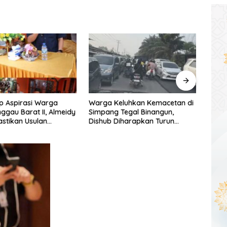
p Aspirasi Warga
Warga Keluhkan Kemacetan di
DPRD
nggau Barat II, Almeidy
Simpang Tegal Binangun,
Selat
astikan Usulan
Dishub Diharapkan Turun
Foku
unan Dikawal Tuntas
Tangan
Daer