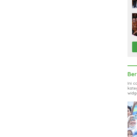
Ber
Ini 
kate
widg