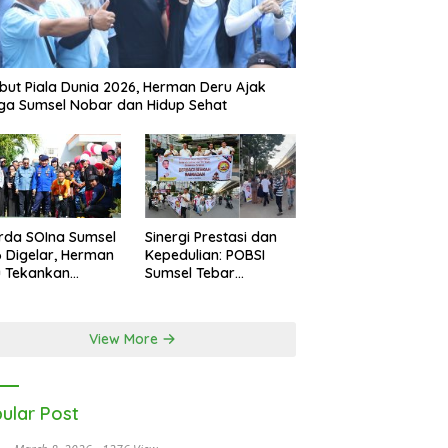
ut Piala Dunia 2026, Herman Deru Ajak
a Sumsel Nobar dan Hidup Sehat
rda SOIna Sumsel
Sinergi Prestasi dan
 Digelar, Herman
Kepedulian: POBSI
u Tekankan
Sumsel Tebar
etaraan
Keberkahan di Bulan
Ramadan
View More
ular Post