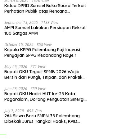
March 8, 2026
1376 View
Ketua DPRD Sumsel Buka Suara Terkait
Perhatian Publik atas Rencana
Pengadaan Fasilitas
September 13, 2025
1133 View
AMPI Sumsel Lakukan Persiapan Rekrut
100 Satgas AMPI
October 15, 2025
858 View
Kepala KPPG Palembang Puji Inovasi
Penyajian SPPG Kedondong Raye 1
May 26, 2026
771 View
Bupati OKU Tegas! SPMB 2026 Wajib
Bersih dari Pungli, Titipan, dan Praktik
Curang
June 23, 2026
759 View
Bupati OKU Hadiri HUT ke-25 Kota
Pagaralam, Dorong Penguatan Sinergi
Antar Daerah
July 7, 2026
695 View
264 Siswa Baru SMPN 35 Palembang
Dibekali Jurus Tangkal Hoaks, KPID
Sumsel: Jangan Asal Percaya Informasi!