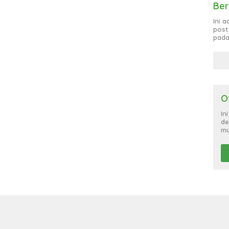
Ber
Ini 
post
pada
O
In
de
mu