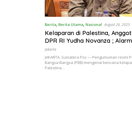
Berita
,
Berita Utama
,
Nasional
August 26, 2025
Kelaparan di Palestina, Anggot
DPR RI Yudha Novanza ; Alarm
Ambil Langkah Insiatif Stop P
Jakarta
JAKARTA, Sumatera Pos — Pengumuman resmi P
Bangsa-Bangsa (PBB) mengenai bencana kelapar
Palestina…