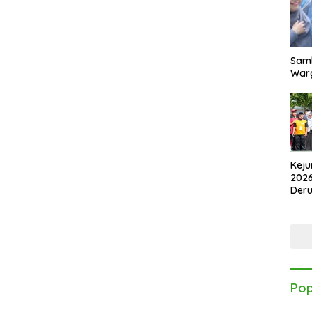
Samb
Warg
Keju
2026
Der
Kes
Pop