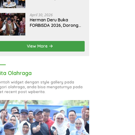
Hoaks, Perkuat Informasi
Digital Berkualitas
April 30, 2026
Herman Deru Buka
FORBISDA 2026, Dorong
Hilirisasi Ekonomi Sumsel
View More
ita Olahraga
contoh widget dengan style gallery pada
gori olahraga, anda bisa mengaturnya pada
et recent post wpberita.