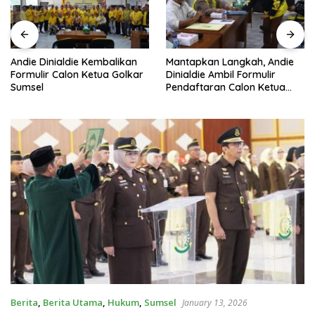
Andie Dinialdie Kembalikan
Mantapkan Langkah, Andie
Formulir Calon Ketua Golkar
Dinialdie Ambil Formulir
Sumsel
Pendaftaran Calon Ketua
Golkar Sumsel
Berita
,
Berita Utama
,
Hukum
,
Sumsel
January 13, 2026