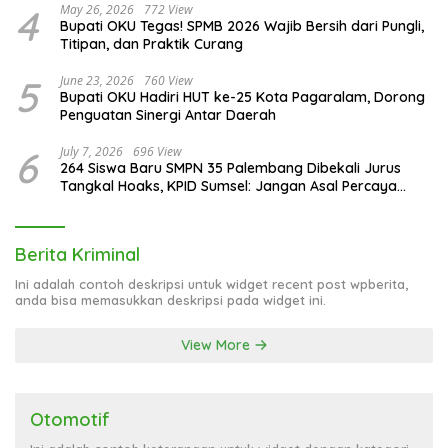
4
May 26, 2026
772 View
Bupati OKU Tegas! SPMB 2026 Wajib Bersih dari Pungli,
Titipan, dan Praktik Curang
5
June 23, 2026
760 View
Bupati OKU Hadiri HUT ke-25 Kota Pagaralam, Dorong
Penguatan Sinergi Antar Daerah
6
July 7, 2026
696 View
264 Siswa Baru SMPN 35 Palembang Dibekali Jurus
Tangkal Hoaks, KPID Sumsel: Jangan Asal Percaya
Informasi!
Berita Kriminal
Ini adalah contoh deskripsi untuk widget recent post wpberita,
anda bisa memasukkan deskripsi pada widget ini.
View More
Otomotif