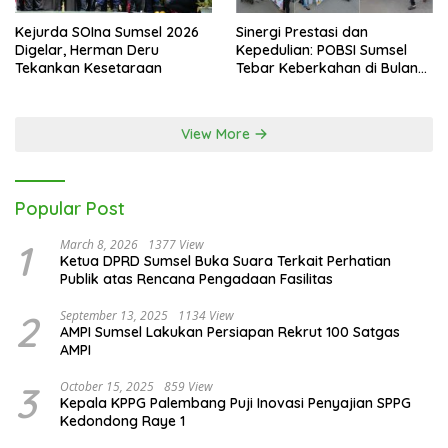
Kejurda SOIna Sumsel 2026
Sinergi Prestasi dan
Digelar, Herman Deru
Kepedulian: POBSI Sumsel
Tekankan Kesetaraan
Tebar Keberkahan di Bulan
Ramadan
View More
Popular Post
1
March 8, 2026
1377 View
Ketua DPRD Sumsel Buka Suara Terkait Perhatian
Publik atas Rencana Pengadaan Fasilitas
2
September 13, 2025
1134 View
AMPI Sumsel Lakukan Persiapan Rekrut 100 Satgas
AMPI
3
October 15, 2025
859 View
Kepala KPPG Palembang Puji Inovasi Penyajian SPPG
Kedondong Raye 1