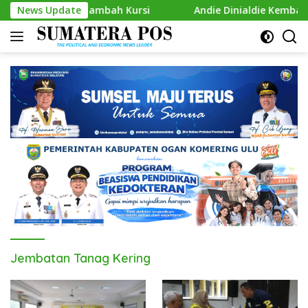
Skip
 Siap Gas Tambah Kursi
News Update
Andie Dinialdie Kembalikan For
to
content
Jembatan Tanag Kering