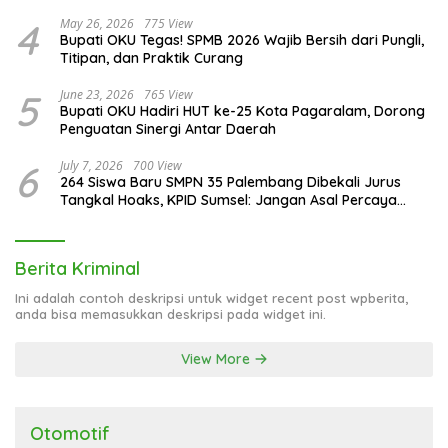
4
May 26, 2026
775 View
Bupati OKU Tegas! SPMB 2026 Wajib Bersih dari Pungli,
Titipan, dan Praktik Curang
5
June 23, 2026
765 View
Bupati OKU Hadiri HUT ke-25 Kota Pagaralam, Dorong
Penguatan Sinergi Antar Daerah
6
July 7, 2026
700 View
264 Siswa Baru SMPN 35 Palembang Dibekali Jurus
Tangkal Hoaks, KPID Sumsel: Jangan Asal Percaya
Informasi!
Berita Kriminal
Ini adalah contoh deskripsi untuk widget recent post wpberita,
anda bisa memasukkan deskripsi pada widget ini.
View More
Otomotif