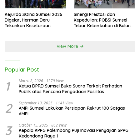
Kejurda SOIna Sumsel 2026
Sinergi Prestasi dan
Digelar, Herman Deru
Kepedulian: POBSI Sumsel
Tekankan Kesetaraan
Tebar Keberkahan di Bulan
Ramadan
View More
Popular Post
1
March 8, 2026
1379 View
Ketua DPRD Sumsel Buka Suara Terkait Perhatian
Publik atas Rencana Pengadaan Fasilitas
2
September 13, 2025
1141 View
AMPI Sumsel Lakukan Persiapan Rekrut 100 Satgas
AMPI
3
October 15, 2025
862 View
Kepala KPPG Palembang Puji Inovasi Penyajian SPPG
Kedondong Raye 1