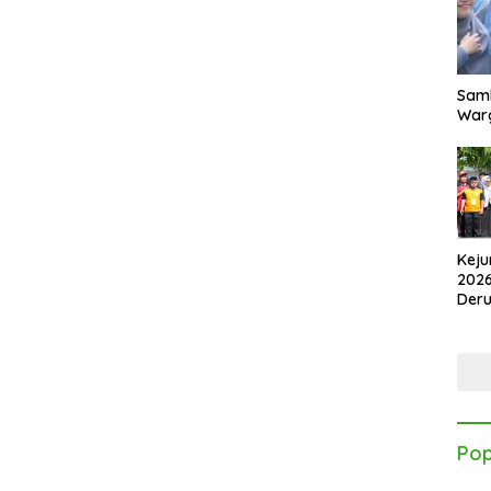
Samb
Warg
Keju
2026
Der
Kes
Pop