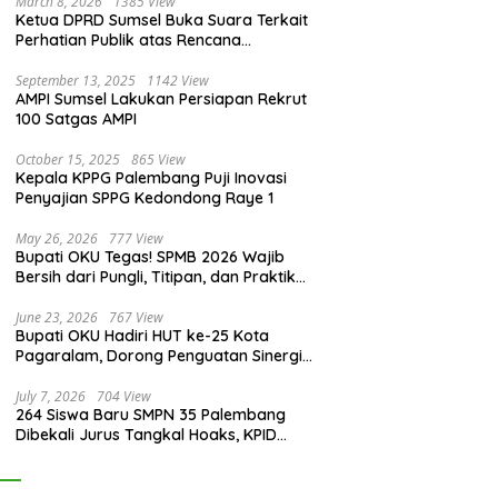
March 8, 2026
1385 View
Ketua DPRD Sumsel Buka Suara Terkait
Perhatian Publik atas Rencana
Pengadaan Fasilitas
September 13, 2025
1142 View
AMPI Sumsel Lakukan Persiapan Rekrut
100 Satgas AMPI
October 15, 2025
865 View
Kepala KPPG Palembang Puji Inovasi
Penyajian SPPG Kedondong Raye 1
May 26, 2026
777 View
Bupati OKU Tegas! SPMB 2026 Wajib
Bersih dari Pungli, Titipan, dan Praktik
Curang
June 23, 2026
767 View
Bupati OKU Hadiri HUT ke-25 Kota
Pagaralam, Dorong Penguatan Sinergi
Antar Daerah
July 7, 2026
704 View
264 Siswa Baru SMPN 35 Palembang
Dibekali Jurus Tangkal Hoaks, KPID
Sumsel: Jangan Asal Percaya Informasi!