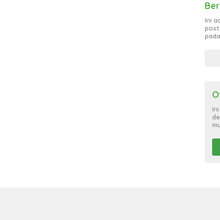
Ber
Ini 
post
pada
O
In
de
mu