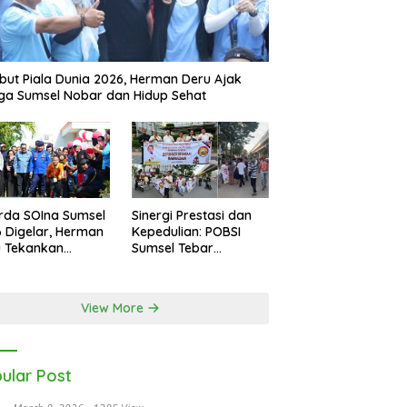
ut Piala Dunia 2026, Herman Deru Ajak
a Sumsel Nobar dan Hidup Sehat
rda SOIna Sumsel
Sinergi Prestasi dan
 Digelar, Herman
Kepedulian: POBSI
u Tekankan
Sumsel Tebar
etaraan
Keberkahan di Bulan
Ramadan
View More
ular Post