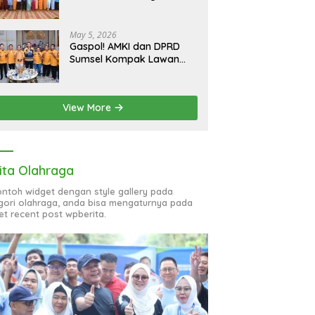
bagi 51 Organisasi Wanita
May 5, 2026
Gaspol! AMKI dan DPRD
Sumsel Kompak Lawan
Hoaks, Perkuat Informasi
Digital Berkualitas
View More
ita Olahraga
contoh widget dengan style gallery pada
gori olahraga, anda bisa mengaturnya pada
et recent post wpberita.