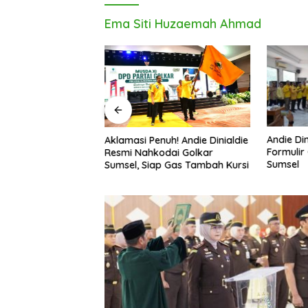
Ema Siti Huzaemah Ahmad
 Sumsel Kebut
Andie Di
Aklamasi Penuh! Andie Dinialdie
Jelang Pemilu 2029
Formulir
Resmi Nahkodai Golkar
Sumsel
Sumsel, Siap Gas Tambah Kursi