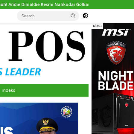
e Resmi Nahkodai Golkar Sumsel, Siap Gas Tambah Kursi
close
Indeks