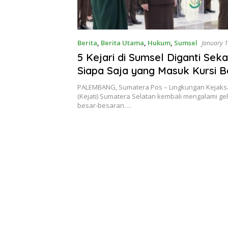
Berita
,
Berita Utama
,
Hukum
,
Sumsel
January 
5 Kejari di Sumsel Diganti Seka
Siapa Saja yang Masuk Kursi B
PALEMBANG, Sumatera Pos – Lingkungan Kejaksa
(Kejati) Sumatera Selatan kembali mengalami g
besar-besaran….