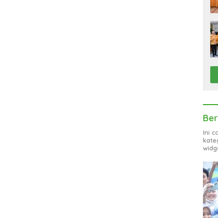
Ber
Ini 
kate
widg