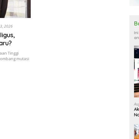
B
13, 2026
In
ligus,
an
aru?
an Tinggi
elombang mutasi
Au
Ak
Na
Ku