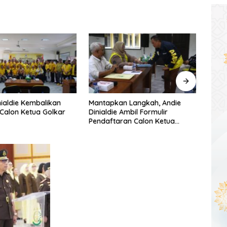
nialdie Kembalikan
Mantapkan Langkah, Andie
Meny
 Calon Ketua Golkar
Dinialdie Ambil Formulir
Lubuk
Pendaftaran Calon Ketua
Sastr
Golkar Sumsel
Pemb