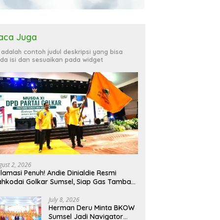
aca Juga
i adalah contoh judul deskripsi yang bisa
da isi dan sesuaikan pada widget
gust 2, 2026
lamasi Penuh! Andie Dinialdie Resmi
hkodai Golkar Sumsel, Siap Gas Tambah
rsi
July 8, 2026
Herman Deru Minta BKOW
Sumsel Jadi Navigator