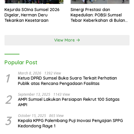
Kejurda SOIna Sumsel 2026
Sinergi Prestasi dan
Digelar, Herman Deru
Kepedulian: POBSI Sumsel
Tekankan Kesetaraan
Tebar Keberkahan di Bulan
Ramadan
View More
Popular Post
1
March 8, 2026
1392 View
Ketua DPRD Sumsel Buka Suara Terkait Perhatian
Publik atas Rencana Pengadaan Fasilitas
2
September 13, 2025
1143 View
AMPI Sumsel Lakukan Persiapan Rekrut 100 Satgas
AMPI
3
October 15, 2025
865 View
Kepala KPPG Palembang Puji Inovasi Penyajian SPPG
Kedondong Raye 1