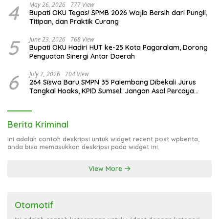
4
May 26, 2026
777 View
Bupati OKU Tegas! SPMB 2026 Wajib Bersih dari Pungli,
Titipan, dan Praktik Curang
5
June 23, 2026
768 View
Bupati OKU Hadiri HUT ke-25 Kota Pagaralam, Dorong
Penguatan Sinergi Antar Daerah
6
July 7, 2026
704 View
264 Siswa Baru SMPN 35 Palembang Dibekali Jurus
Tangkal Hoaks, KPID Sumsel: Jangan Asal Percaya
Informasi!
Berita Kriminal
Ini adalah contoh deskripsi untuk widget recent post wpberita,
anda bisa memasukkan deskripsi pada widget ini.
View More
Otomotif