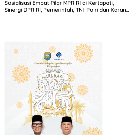
2025
Sosialisasi Empat Pilar MPR RI di Kertapati,
Sinergi DPR RI, Pemerintah, TNI–Polri dan Karang
Taruna Perkuat Wawasan Kebangsaan