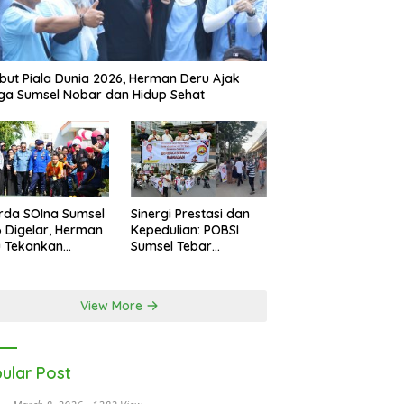
ut Piala Dunia 2026, Herman Deru Ajak
a Sumsel Nobar dan Hidup Sehat
rda SOIna Sumsel
Sinergi Prestasi dan
 Digelar, Herman
Kepedulian: POBSI
u Tekankan
Sumsel Tebar
etaraan
Keberkahan di Bulan
Ramadan
View More
ular Post