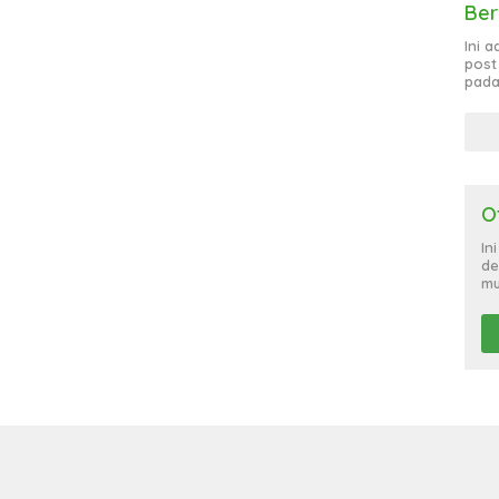
Ber
Ini 
post
pada
O
In
de
mu