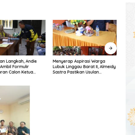
an Langkah, Andie
Menyerap Aspirasi Warga
Warg
 Ambil Formulir
Lubuk Linggau Barat II, Almeidy
Simpa
ran Calon Ketua
Sastra Pastikan Usulan
Dishu
umsel
Pembangunan Dikawal Tuntas
Tang