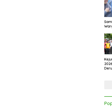
Samb
Warg
Keju
2026
Der
Kes
Pop