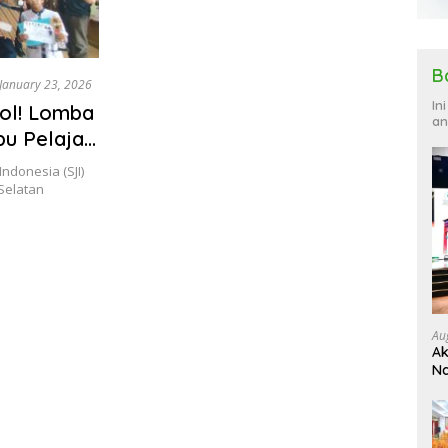
B
January 23, 2026
In
ol! Lomba
an
bu Pelajar
ndonesia (SJI)
Selatan
Au
Ak
Na
Ku