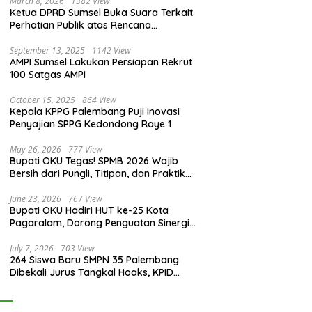
March 8, 2026
1382 View
Ketua DPRD Sumsel Buka Suara Terkait
Perhatian Publik atas Rencana
Pengadaan Fasilitas
September 13, 2025
1142 View
AMPI Sumsel Lakukan Persiapan Rekrut
100 Satgas AMPI
October 15, 2025
864 View
Kepala KPPG Palembang Puji Inovasi
Penyajian SPPG Kedondong Raye 1
May 26, 2026
777 View
Bupati OKU Tegas! SPMB 2026 Wajib
Bersih dari Pungli, Titipan, dan Praktik
Curang
June 23, 2026
767 View
Bupati OKU Hadiri HUT ke-25 Kota
Pagaralam, Dorong Penguatan Sinergi
Antar Daerah
July 7, 2026
703 View
264 Siswa Baru SMPN 35 Palembang
Dibekali Jurus Tangkal Hoaks, KPID
Sumsel: Jangan Asal Percaya Informasi!