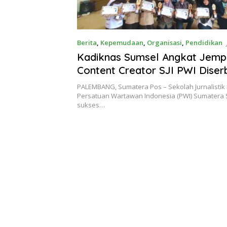
Berita
,
Kepemudaan
,
Organisasi
,
Pendidikan
Kadiknas Sumsel Angkat Jemp
Content Creator SJI PWI Diser
se-Sumsel
PALEMBANG, Sumatera Pos – Sekolah Jurnalistik I
Persatuan Wartawan Indonesia (PWI) Sumatera 
sukses…