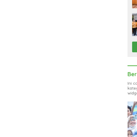
Ber
Ini 
kate
widg