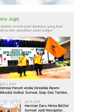
aca Juga
i adalah contoh judul deskripsi yang bisa
da isi dan sesuaikan pada widget
gust 2, 2026
lamasi Penuh! Andie Dinialdie Resmi
hkodai Golkar Sumsel, Siap Gas Tambah
rsi
July 8, 2026
Herman Deru Minta BKOW
Sumsel Jadi Navigator