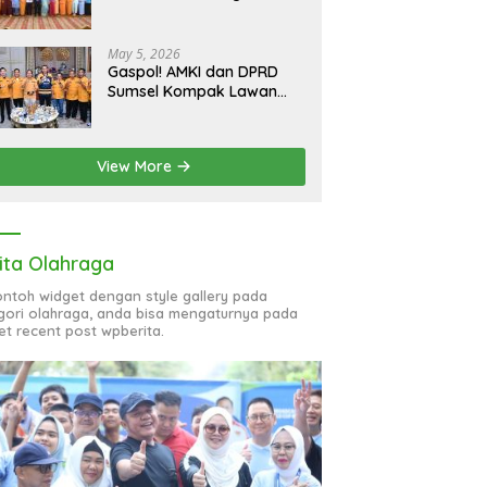
bagi 51 Organisasi Wanita
May 5, 2026
Gaspol! AMKI dan DPRD
Sumsel Kompak Lawan
Hoaks, Perkuat Informasi
Digital Berkualitas
View More
ita Olahraga
contoh widget dengan style gallery pada
gori olahraga, anda bisa mengaturnya pada
et recent post wpberita.