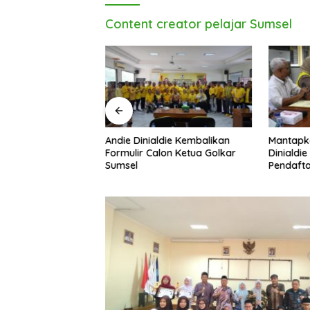
Content creator pelajar Sumsel
Andie Dinialdie Kembalikan
Mantapk
uh! Andie Dinialdie
Formulir Calon Ketua Golkar
Dinialdie
dai Golkar
Sumsel
Pendafta
p Gas Tambah Kursi
Golkar S