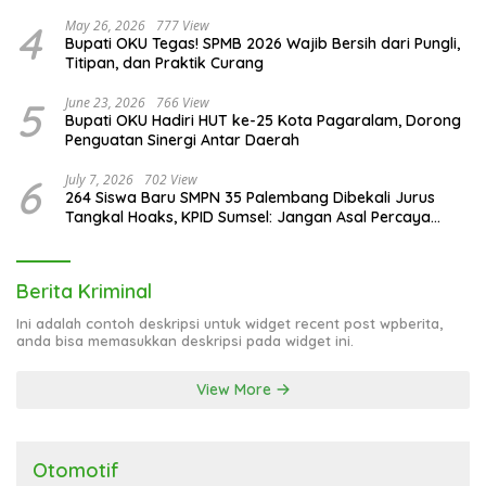
4
May 26, 2026
777 View
Bupati OKU Tegas! SPMB 2026 Wajib Bersih dari Pungli,
Titipan, dan Praktik Curang
5
June 23, 2026
766 View
Bupati OKU Hadiri HUT ke-25 Kota Pagaralam, Dorong
Penguatan Sinergi Antar Daerah
6
July 7, 2026
702 View
264 Siswa Baru SMPN 35 Palembang Dibekali Jurus
Tangkal Hoaks, KPID Sumsel: Jangan Asal Percaya
Informasi!
Berita Kriminal
Ini adalah contoh deskripsi untuk widget recent post wpberita,
anda bisa memasukkan deskripsi pada widget ini.
View More
Otomotif