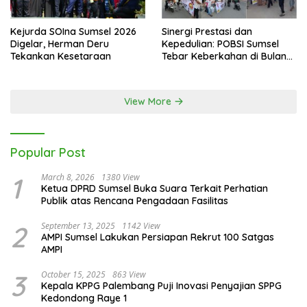
Kejurda SOIna Sumsel 2026
Sinergi Prestasi dan
Digelar, Herman Deru
Kepedulian: POBSI Sumsel
Tekankan Kesetaraan
Tebar Keberkahan di Bulan
Ramadan
View More
Popular Post
1
March 8, 2026
1380 View
Ketua DPRD Sumsel Buka Suara Terkait Perhatian
Publik atas Rencana Pengadaan Fasilitas
2
September 13, 2025
1142 View
AMPI Sumsel Lakukan Persiapan Rekrut 100 Satgas
AMPI
3
October 15, 2025
863 View
Kepala KPPG Palembang Puji Inovasi Penyajian SPPG
Kedondong Raye 1