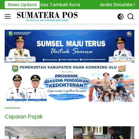
Skip
umsel, Siap Gas Tambah Kursi
News Update
Andie Dinialdie Kembalik
to
content
Capaian Pajak