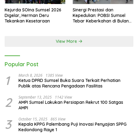
Kejurda SOIna Sumsel 2026
Sinergi Prestasi dan
Digelar, Herman Deru
Kepedulian: POBSI Sumsel
Tekankan Kesetaraan
Tebar Keberkahan di Bulan
Ramadan
View More
Popular Post
1
March 8, 2026
1385 View
Ketua DPRD Sumsel Buka Suara Terkait Perhatian
Publik atas Rencana Pengadaan Fasilitas
2
September 13, 2025
1142 View
AMPI Sumsel Lakukan Persiapan Rekrut 100 Satgas
AMPI
3
October 15, 2025
865 View
Kepala KPPG Palembang Puji Inovasi Penyajian SPPG
Kedondong Raye 1