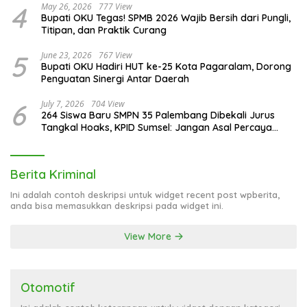
4
May 26, 2026
777 View
Bupati OKU Tegas! SPMB 2026 Wajib Bersih dari Pungli,
Titipan, dan Praktik Curang
5
June 23, 2026
767 View
Bupati OKU Hadiri HUT ke-25 Kota Pagaralam, Dorong
Penguatan Sinergi Antar Daerah
6
July 7, 2026
704 View
264 Siswa Baru SMPN 35 Palembang Dibekali Jurus
Tangkal Hoaks, KPID Sumsel: Jangan Asal Percaya
Informasi!
Berita Kriminal
Ini adalah contoh deskripsi untuk widget recent post wpberita,
anda bisa memasukkan deskripsi pada widget ini.
View More
Otomotif