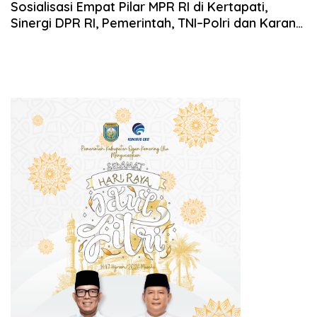
2025
Sosialisasi Empat Pilar MPR RI di Kertapati,
Sinergi DPR RI, Pemerintah, TNI–Polri dan Karang
Taruna Perkuat Wawasan Kebangsaan