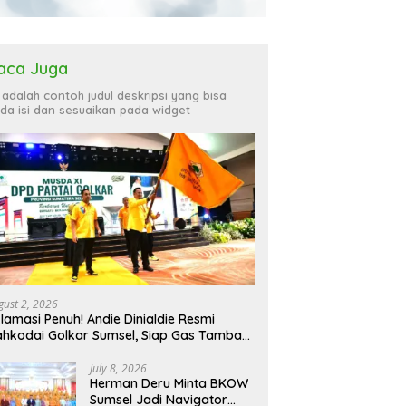
aca Juga
i adalah contoh judul deskripsi yang bisa
da isi dan sesuaikan pada widget
gust 2, 2026
lamasi Penuh! Andie Dinialdie Resmi
hkodai Golkar Sumsel, Siap Gas Tambah
rsi
July 8, 2026
Herman Deru Minta BKOW
Sumsel Jadi Navigator