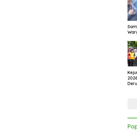
Samb
Warg
Keju
2026
Der
Kes
Pop