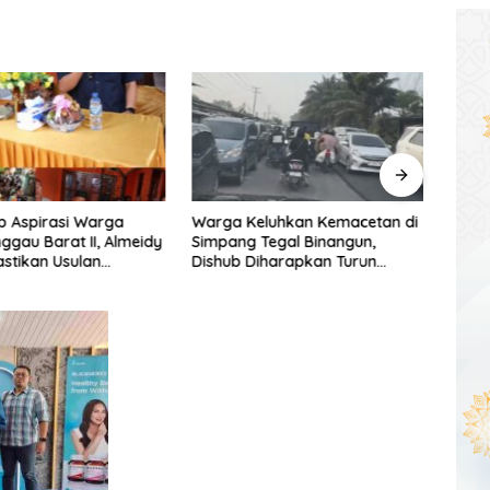
p Aspirasi Warga
Warga Keluhkan Kemacetan di
DPRD
nggau Barat II, Almeidy
Simpang Tegal Binangun,
Selat
astikan Usulan
Dishub Diharapkan Turun
Foku
unan Dikawal Tuntas
Tangan
Daer