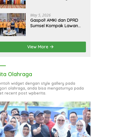
bagi 51 Organisasi Wanita
May 5, 2026
Gaspol! AMKI dan DPRD
Sumsel Kompak Lawan
Hoaks, Perkuat Informasi
Digital Berkualitas
View More
ita Olahraga
contoh widget dengan style gallery pada
gori olahraga, anda bisa mengaturnya pada
et recent post wpberita.