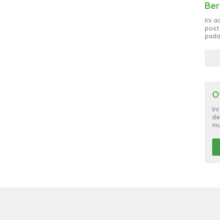
Ber
Ini 
post
pada
O
In
de
mu