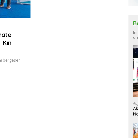
B
In
mate
an
 Kini
i bergeser
Au
Ak
Na
Ku