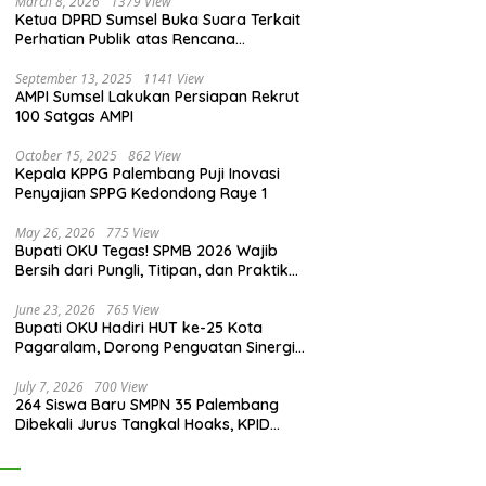
March 8, 2026
1379 View
Ketua DPRD Sumsel Buka Suara Terkait
Perhatian Publik atas Rencana
Pengadaan Fasilitas
September 13, 2025
1141 View
AMPI Sumsel Lakukan Persiapan Rekrut
100 Satgas AMPI
October 15, 2025
862 View
Kepala KPPG Palembang Puji Inovasi
Penyajian SPPG Kedondong Raye 1
May 26, 2026
775 View
Bupati OKU Tegas! SPMB 2026 Wajib
Bersih dari Pungli, Titipan, dan Praktik
Curang
June 23, 2026
765 View
Bupati OKU Hadiri HUT ke-25 Kota
Pagaralam, Dorong Penguatan Sinergi
Antar Daerah
July 7, 2026
700 View
264 Siswa Baru SMPN 35 Palembang
Dibekali Jurus Tangkal Hoaks, KPID
Sumsel: Jangan Asal Percaya Informasi!