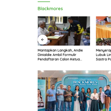
Blackmores
die Kembalikan
Mantapkan Langkah, Andie
Menyera
lon Ketua Golkar
Dinialdie Ambil Formulir
Lubuk Li
Pendaftaran Calon Ketua
Sastra P
Golkar Sumsel
Pembang