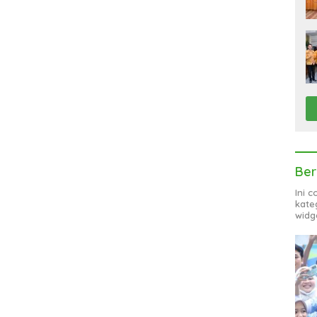
Ber
Ini 
kate
widg