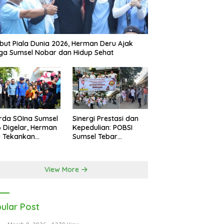
ut Piala Dunia 2026, Herman Deru Ajak
a Sumsel Nobar dan Hidup Sehat
rda SOIna Sumsel
Sinergi Prestasi dan
 Digelar, Herman
Kepedulian: POBSI
u Tekankan
Sumsel Tebar
etaraan
Keberkahan di Bulan
Ramadan
View More
ular Post