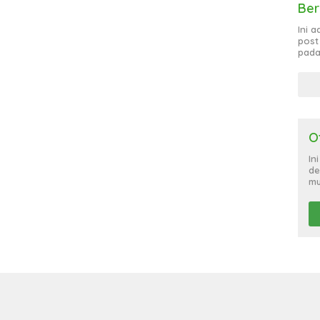
Ber
Ini 
post
pada
O
In
de
mu