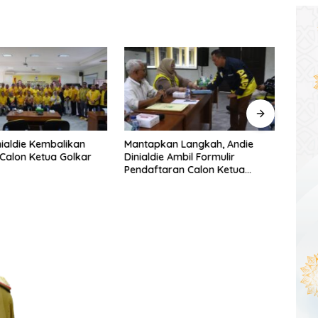
nialdie Kembalikan
Mantapkan Langkah, Andie
Meny
 Calon Ketua Golkar
Dinialdie Ambil Formulir
Lubuk
Pendaftaran Calon Ketua
Sastr
Golkar Sumsel
Pemb