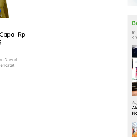
B
In
Capai Rp
an
5
an Daerah
mencatat
Au
Ak
Na
Ku