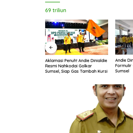
69 triliun
 Sumsel Kebut
Andie Di
Aklamasi Penuh! Andie Dinialdie
Jelang Pemilu 2029
Formulir
Resmi Nahkodai Golkar
Sumsel
Sumsel, Siap Gas Tambah Kursi