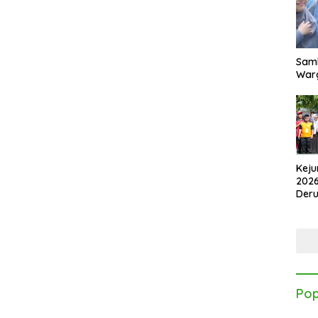
Samb
Warg
Keju
2026
Der
Kes
Pop