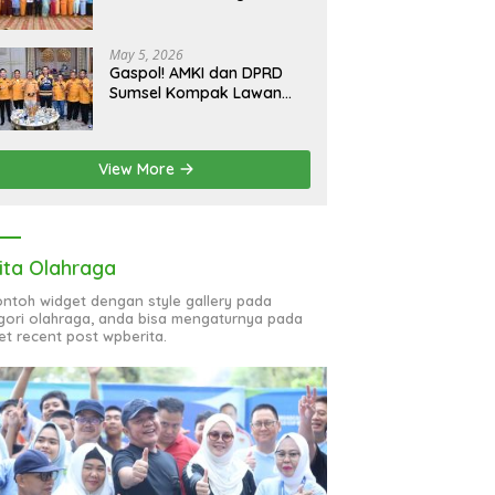
bagi 51 Organisasi Wanita
May 5, 2026
Gaspol! AMKI dan DPRD
Sumsel Kompak Lawan
Hoaks, Perkuat Informasi
Digital Berkualitas
View More
ita Olahraga
contoh widget dengan style gallery pada
gori olahraga, anda bisa mengaturnya pada
et recent post wpberita.