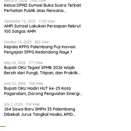
March 8, 2026
1392 View
Ketua DPRD Sumsel Buka Suara Terkait
Perhatian Publik atas Rencana
Pengadaan Fasilitas
September 13, 2025
1143 View
AMPI Sumsel Lakukan Persiapan Rekrut
100 Satgas AMPI
October 15, 2025
865 View
Kepala KPPG Palembang Puji Inovasi
Penyajian SPPG Kedondong Raye 1
May 26, 2026
777 View
Bupati OKU Tegas! SPMB 2026 Wajib
Bersih dari Pungli, Titipan, dan Praktik
Curang
June 23, 2026
768 View
Bupati OKU Hadiri HUT ke-25 Kota
Pagaralam, Dorong Penguatan Sinergi
Antar Daerah
July 7, 2026
704 View
264 Siswa Baru SMPN 35 Palembang
Dibekali Jurus Tangkal Hoaks, KPID
Sumsel: Jangan Asal Percaya Informasi!