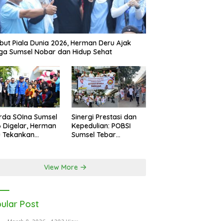
ut Piala Dunia 2026, Herman Deru Ajak
a Sumsel Nobar dan Hidup Sehat
rda SOIna Sumsel
Sinergi Prestasi dan
 Digelar, Herman
Kepedulian: POBSI
u Tekankan
Sumsel Tebar
etaraan
Keberkahan di Bulan
Ramadan
View More
ular Post