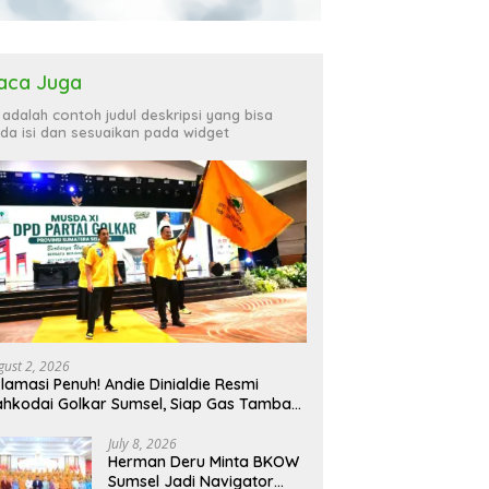
aca Juga
i adalah contoh judul deskripsi yang bisa
da isi dan sesuaikan pada widget
gust 2, 2026
lamasi Penuh! Andie Dinialdie Resmi
hkodai Golkar Sumsel, Siap Gas Tambah
rsi
July 8, 2026
Herman Deru Minta BKOW
Sumsel Jadi Navigator