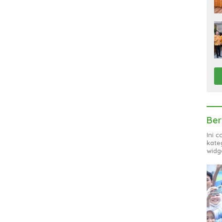
Ber
Ini 
kate
widg