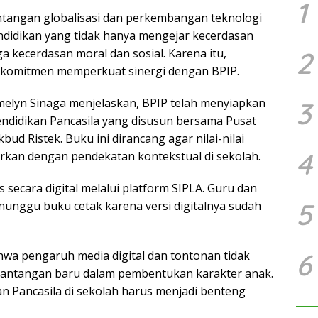
1
tangan globalisasi dan perkembangan teknologi
didikan yang tidak hanya mengejar kecerdasan
uga kecerdasan moral dan sosial. Karena itu,
2
komitmen memperkuat sinergi dengan BPIP.
elyn Sinaga menjelaskan, BPIP telah menyiapkan
3
didikan Pancasila yang disusun bersama Pusat
d Ristek. Buku ini dirancang agar nilai-nilai
4
jarkan dengan pendekatan kontekstual di sekolah.
s secara digital melalui platform SIPLA. Guru dan
5
enunggu buku cetak karena versi digitalnya sudah
6
wa pengaruh media digital dan tontonan tidak
 tantangan baru dalam pembentukan karakter anak.
an Pancasila di sekolah harus menjadi benteng