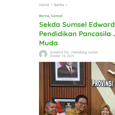
Home
Berita
Berita
,
Sumsel
Sekda Sumsel Edward
Pendidikan Pancasila 
Muda
Sumatera Pos
-
Palembang
,
Sumsel
October 14, 2025