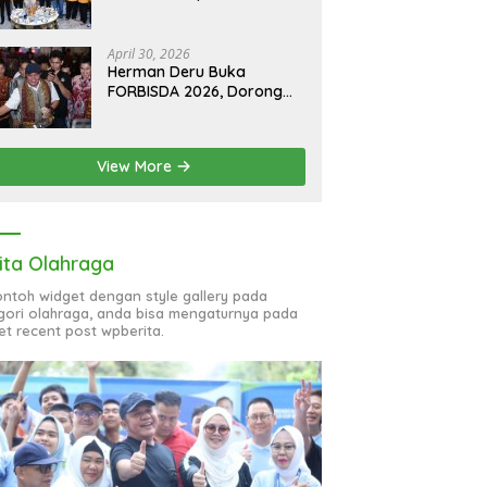
Hoaks, Perkuat Informasi
Digital Berkualitas
April 30, 2026
Herman Deru Buka
FORBISDA 2026, Dorong
Hilirisasi Ekonomi Sumsel
View More
ita Olahraga
contoh widget dengan style gallery pada
gori olahraga, anda bisa mengaturnya pada
et recent post wpberita.