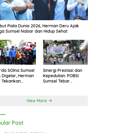
ut Piala Dunia 2026, Herman Deru Ajak
a Sumsel Nobar dan Hidup Sehat
rda SOIna Sumsel
Sinergi Prestasi dan
 Digelar, Herman
Kepedulian: POBSI
u Tekankan
Sumsel Tebar
etaraan
Keberkahan di Bulan
Ramadan
View More
ular Post