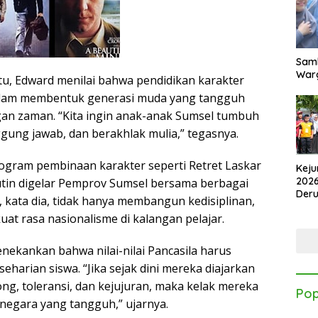
Samb
Warg
u, Edward menilai bahwa pendidikan karakter
lam membentuk generasi muda yang tangguh
an zaman. “Kita ingin anak-anak Sumsel tumbuh
ggung jawab, dan berakhlak mulia,” tegasnya.
gram pembinaan karakter seperti Retret Laskar
Keju
2026
utin digelar Pemprov Sumsel bersama berbagai
Der
i, kata dia, tidak hanya membangun kedisiplinan,
Kes
at rasa nasionalisme di kalangan pelajar.
nekankan bahwa nilai-nilai Pancasila harus
eharian siswa. “Jika sejak dini mereka diajarkan
ng, toleransi, dan kejujuran, maka kelak mereka
Pop
negara yang tangguh,” ujarnya.