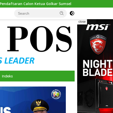
olkar Sumsel
Menyerap Aspirasi Warga Lubuk Linggau B
close
Indeks