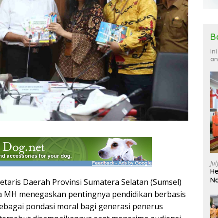
B
In
an
Ju
He
Na
aris Daerah Provinsi Sumatera Selatan (Sumsel)
a MH menegaskan pentingnya pendidikan berbasis
a sebagai pondasi moral bagi generasi penerus