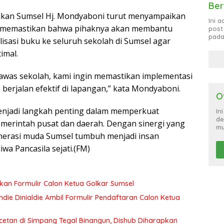
Ber
dikan Sumsel Hj. Mondyaboni turut menyampaikan
Ini 
 memastikan bahwa pihaknya akan membantu
post
pada
alisasi buku ke seluruh sekolah di Sumsel agar
imal.
awas sekolah, kami ingin memastikan implementasi
 berjalan efektif di lapangan,” kata Mondyaboni.
O
enjadi langkah penting dalam memperkuat
In
de
emerintah pusat dan daerah. Dengan sinergi yang
mu
nerasi muda Sumsel tumbuh menjadi insan
iwa Pancasila sejati.(FM)
ikan Formulir Calon Ketua Golkar Sumsel
ie Dinialdie Ambil Formulir Pendaftaran Calon Ketua
tan di Simpang Tegal Binangun, Dishub Diharapkan