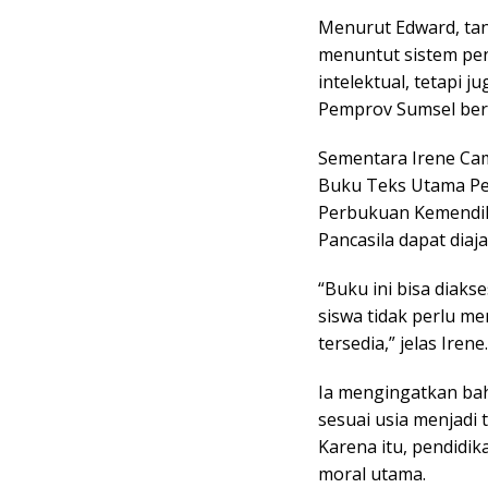
Menurut Edward, tan
menuntut sistem pen
intelektual, tetapi j
Pemprov Sumsel ber
Sementara Irene Cam
Buku Teks Utama Pen
Perbukuan Kemendikbu
Pancasila dapat dia
“Buku ini bisa diakse
siswa tidak perlu m
tersedia,” jelas Irene.
Ia mengingatkan bah
sesuai usia menjadi
Karena itu, pendidik
moral utama.