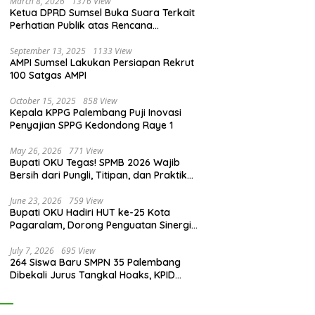
March 8, 2026
1376 View
Ketua DPRD Sumsel Buka Suara Terkait
Perhatian Publik atas Rencana
Pengadaan Fasilitas
September 13, 2025
1133 View
AMPI Sumsel Lakukan Persiapan Rekrut
100 Satgas AMPI
October 15, 2025
858 View
Kepala KPPG Palembang Puji Inovasi
Penyajian SPPG Kedondong Raye 1
May 26, 2026
771 View
Bupati OKU Tegas! SPMB 2026 Wajib
Bersih dari Pungli, Titipan, dan Praktik
Curang
June 23, 2026
759 View
Bupati OKU Hadiri HUT ke-25 Kota
Pagaralam, Dorong Penguatan Sinergi
Antar Daerah
July 7, 2026
695 View
264 Siswa Baru SMPN 35 Palembang
Dibekali Jurus Tangkal Hoaks, KPID
Sumsel: Jangan Asal Percaya Informasi!