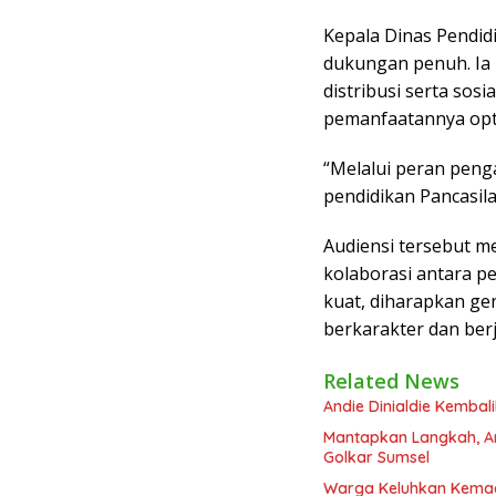
Kepala Dinas Pendi
dukungan penuh. Ia
distribusi serta sosi
pemanfaatannya opt
“Melalui peran peng
pendidikan Pancasila
Audiensi tersebut m
kolaborasi antara p
kuat, diharapkan ge
berkarakter dan berj
Related News
Andie Dinialdie Kembal
Mantapkan Langkah, And
Golkar Sumsel
Warga Keluhkan Kemace