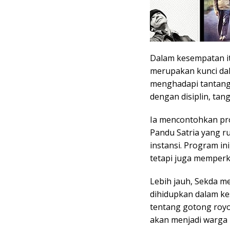
Dalam kesempatan it
merupakan kunci da
menghadapi tantang
dengan disiplin, tan
Ia mencontohkan pro
Pandu Satria yang r
instansi. Program in
tetapi juga memperku
Lebih jauh, Sekda me
dihidupkan dalam kes
tentang gotong royo
akan menjadi warga 