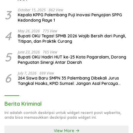
3
October 15, 2025
862 View
Kepala KPPG Palembang Puji Inovasi Penyajian SPPG
Kedondong Raye 1
4
May 26, 2026
775 View
Bupati OKU Tegas! SPMB 2026 Wajib Bersih dari Pungli,
Titipan, dan Praktik Curang
5
June 23, 2026
765 View
Bupati OKU Hadiri HUT ke-25 Kota Pagaralam, Dorong
Penguatan Sinergi Antar Daerah
6
July 7, 2026
699 View
264 Siswa Baru SMPN 35 Palembang Dibekali Jurus
Tangkal Hoaks, KPID Sumsel: Jangan Asal Percaya
Informasi!
Berita Kriminal
Ini adalah contoh deskripsi untuk widget recent post wpberita,
anda bisa memasukkan deskripsi pada widget ini.
View More