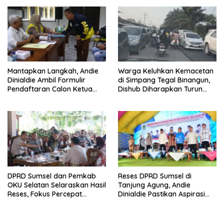
Mantapkan Langkah, Andie
Warga Keluhkan Kemacetan
Dinialdie Ambil Formulir
di Simpang Tegal Binangun,
Pendaftaran Calon Ketua
Dishub Diharapkan Turun
Golkar Sumsel
Tangan
DPRD Sumsel dan Pemkab
Reses DPRD Sumsel di
OKU Selatan Selaraskan Hasil
Tanjung Agung, Andie
Reses, Fokus Percepat
Dinialdie Pastikan Aspirasi
Pembangunan Daerah
Warga Tak Berhenti di
Catatan