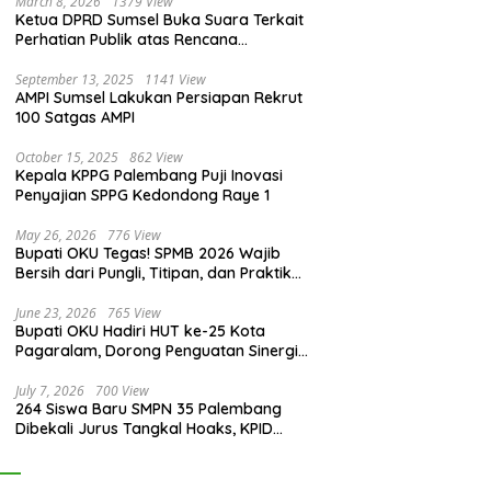
March 8, 2026
1379 View
Ketua DPRD Sumsel Buka Suara Terkait
Perhatian Publik atas Rencana
Pengadaan Fasilitas
September 13, 2025
1141 View
AMPI Sumsel Lakukan Persiapan Rekrut
100 Satgas AMPI
October 15, 2025
862 View
Kepala KPPG Palembang Puji Inovasi
Penyajian SPPG Kedondong Raye 1
May 26, 2026
776 View
Bupati OKU Tegas! SPMB 2026 Wajib
Bersih dari Pungli, Titipan, dan Praktik
Curang
June 23, 2026
765 View
Bupati OKU Hadiri HUT ke-25 Kota
Pagaralam, Dorong Penguatan Sinergi
Antar Daerah
July 7, 2026
700 View
264 Siswa Baru SMPN 35 Palembang
Dibekali Jurus Tangkal Hoaks, KPID
Sumsel: Jangan Asal Percaya Informasi!