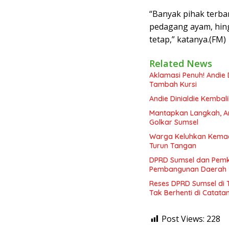
“Banyak pihak terban
pedagang ayam, hing
tetap,” katanya.(FM)
Related News
Aklamasi Penuh! Andie 
Tambah Kursi
Andie Dinialdie Kembal
Mantapkan Langkah, And
Golkar Sumsel
Warga Keluhkan Kemace
Turun Tangan
DPRD Sumsel dan Pemka
Pembangunan Daerah
Reses DPRD Sumsel di T
Tak Berhenti di Catata
Post Views:
228