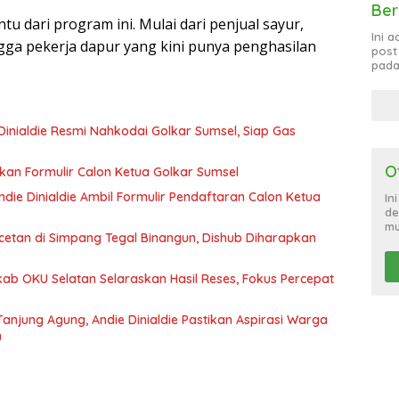
Ber
tu dari program ini. Mulai dari penjual sayur,
Ini 
ga pekerja dapur yang kini punya penghasilan
post
pada
Dinialdie Resmi Nahkodai Golkar Sumsel, Siap Gas
O
ikan Formulir Calon Ketua Golkar Sumsel
ie Dinialdie Ambil Formulir Pendaftaran Calon Ketua
In
de
mu
tan di Simpang Tegal Binangun, Dishub Diharapkan
b OKU Selatan Selaraskan Hasil Reses, Fokus Percepat
anjung Agung, Andie Dinialdie Pastikan Aspirasi Warga
n