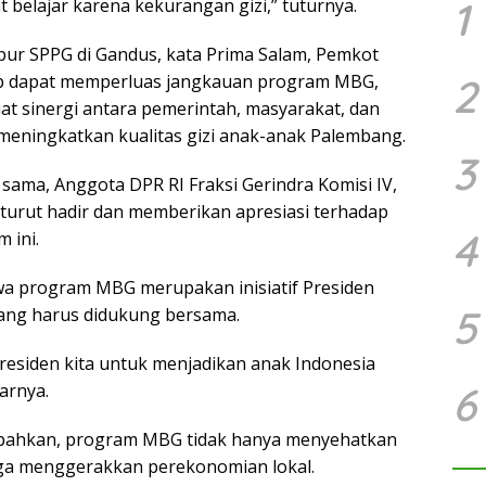
1
 belajar karena kekurangan gizi,” tuturnya.
ur SPPG di Gandus, kata Prima Salam, Pemkot
p dapat memperluas jangkauan program MBG,
2
t sinergi antara pemerintah, masyarakat, dan
meningkatkan kualitas gizi anak-anak Palembang.
3
sama, Anggota DPR RI Fraksi Gerindra Komisi IV,
 turut hadir dan memberikan apresiasi terhadap
4
 ini.
a program MBG merupakan inisiatif Presiden
5
ang harus didukung bersama.
a Presiden kita untuk menjadikan anak Indonesia
6
jarnya.
bahkan, program MBG tidak hanya menyehatkan
uga menggerakkan perekonomian lokal.