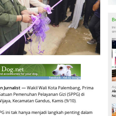
B
In
an
Au
 Jurnalist —
Wakil Wali Kota Palembang, Prima
Ak
atuan Pemenuhan Pelayanan Gizi (SPPG) di
Na
ijaya, Kecamatan Gandus, Kamis (9/10).
Ku
G ini tak hanya menjadi langkah penting dalam