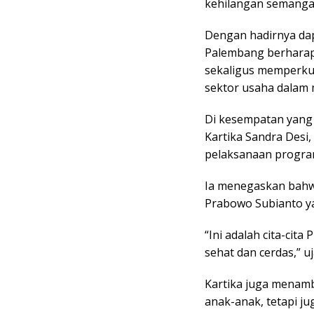
kehilangan semangat
Dengan hadirnya dap
Palembang berhara
sekaligus memperkua
sektor usaha dalam 
Di kesempatan yang 
Kartika Sandra Desi,
pelaksanaan program
Ia menegaskan bahw
Prabowo Subianto y
“Ini adalah cita-cit
sehat dan cerdas,” u
Kartika juga menam
anak-anak, tetapi j