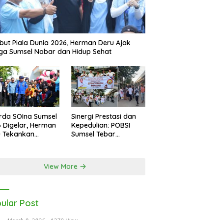
ut Piala Dunia 2026, Herman Deru Ajak
a Sumsel Nobar dan Hidup Sehat
rda SOIna Sumsel
Sinergi Prestasi dan
 Digelar, Herman
Kepedulian: POBSI
u Tekankan
Sumsel Tebar
etaraan
Keberkahan di Bulan
Ramadan
View More
ular Post