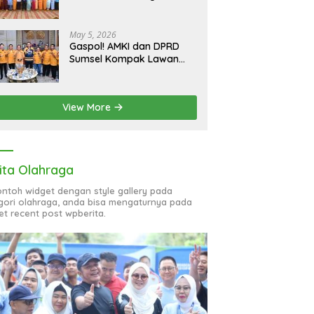
bagi 51 Organisasi Wanita
May 5, 2026
Gaspol! AMKI dan DPRD
Sumsel Kompak Lawan
Hoaks, Perkuat Informasi
Digital Berkualitas
View More
ita Olahraga
contoh widget dengan style gallery pada
gori olahraga, anda bisa mengaturnya pada
et recent post wpberita.