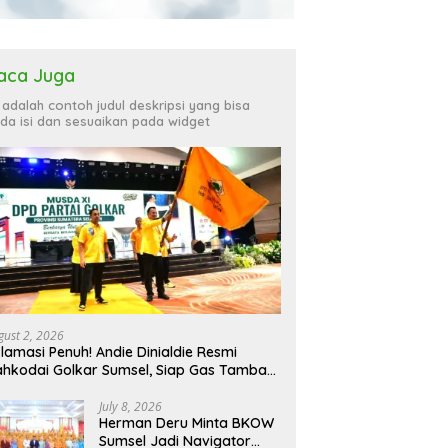
aca Juga
i adalah contoh judul deskripsi yang bisa
da isi dan sesuaikan pada widget
gust 2, 2026
lamasi Penuh! Andie Dinialdie Resmi
hkodai Golkar Sumsel, Siap Gas Tambah
rsi
July 8, 2026
Herman Deru Minta BKOW
Sumsel Jadi Navigator