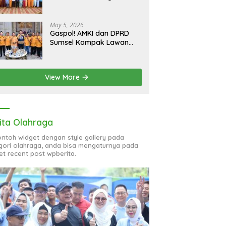
bagi 51 Organisasi Wanita
May 5, 2026
Gaspol! AMKI dan DPRD
Sumsel Kompak Lawan
Hoaks, Perkuat Informasi
Digital Berkualitas
View More
ita Olahraga
contoh widget dengan style gallery pada
gori olahraga, anda bisa mengaturnya pada
et recent post wpberita.