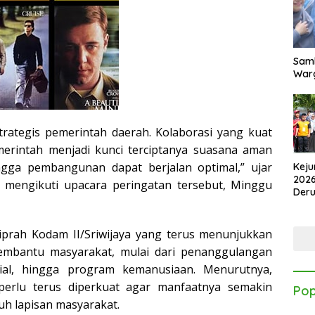
Samb
Warg
trategis pemerintah daerah. Kolaborasi yang kuat
erintah menjadi kunci terciptanya suasana aman
ngga pembangunan dapat berjalan optimal,” ujar
Keju
2026
 mengikuti upacara peringatan tersebut, Minggu
Der
Kes
kiprah Kodam II/Sriwijaya yang terus menunjukkan
mbantu masyarakat, mulai dari penanggulangan
sial, hingga program kemanusiaan. Menurutnya,
i perlu terus diperkuat agar manfaatnya semakin
Pop
uh lapisan masyarakat.