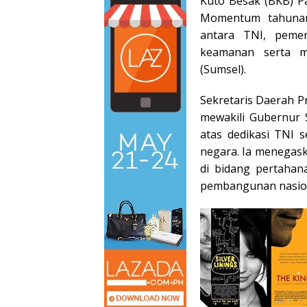
Kuto Besak (BKB) P
Momentum tahunan
antara TNI, peme
keamanan serta m
(Sumsel).
Sekretaris Daerah P
mewakili Gubernur 
atas dedikasi TNI 
negara. Ia menegask
di bidang pertaha
pembangunan nasion