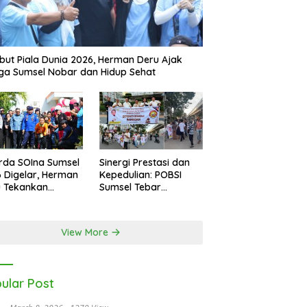
ut Piala Dunia 2026, Herman Deru Ajak
a Sumsel Nobar dan Hidup Sehat
rda SOIna Sumsel
Sinergi Prestasi dan
 Digelar, Herman
Kepedulian: POBSI
u Tekankan
Sumsel Tebar
etaraan
Keberkahan di Bulan
Ramadan
View More
ular Post