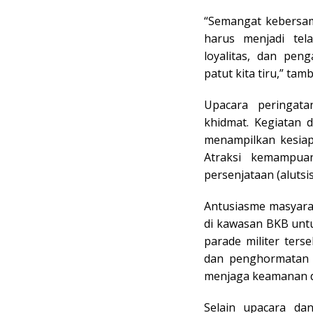
“Semangat kebersam
harus menjadi tela
loyalitas, dan pen
patut kita tiru,” tam
Upacara peringat
khidmat. Kegiatan 
menampilkan kesiapa
Atraksi kemampua
persenjataan (aluts
Antusiasme masyara
di kawasan BKB unt
parade militer ter
dan penghormatan t
menjaga keamanan d
Selain upacara dan