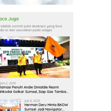
aca Juga
i adalah contoh judul deskripsi yang bisa
da isi dan sesuaikan pada widget
gust 2, 2026
lamasi Penuh! Andie Dinialdie Resmi
hkodai Golkar Sumsel, Siap Gas Tambah
rsi
July 8, 2026
Herman Deru Minta BKOW
Sumsel Jadi Navigator