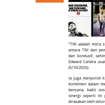
“TNI adalah mitra s
antara TNI dan pem
dan kondusif, sehi
Edward Candra usai
(5/10/2025).
Ia juga menyoroti 
komitmen dalam me
bencana, bakti so
sinergi seperti in
dirasakan oleh selur