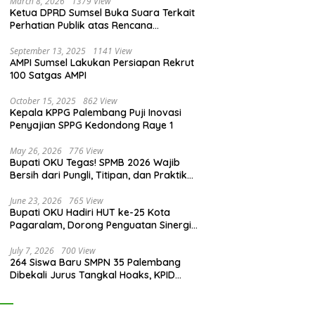
March 8, 2026
1379 View
Ketua DPRD Sumsel Buka Suara Terkait
Perhatian Publik atas Rencana
Pengadaan Fasilitas
September 13, 2025
1141 View
AMPI Sumsel Lakukan Persiapan Rekrut
100 Satgas AMPI
October 15, 2025
862 View
Kepala KPPG Palembang Puji Inovasi
Penyajian SPPG Kedondong Raye 1
May 26, 2026
776 View
Bupati OKU Tegas! SPMB 2026 Wajib
Bersih dari Pungli, Titipan, dan Praktik
Curang
June 23, 2026
765 View
Bupati OKU Hadiri HUT ke-25 Kota
Pagaralam, Dorong Penguatan Sinergi
Antar Daerah
July 7, 2026
700 View
264 Siswa Baru SMPN 35 Palembang
Dibekali Jurus Tangkal Hoaks, KPID
Sumsel: Jangan Asal Percaya Informasi!