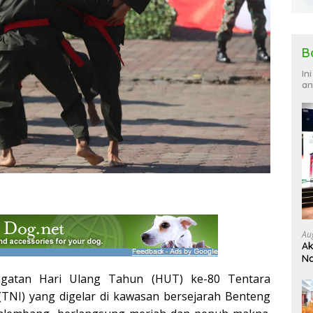
B
In
an
Au
Ak
Na
Ku
ngatan Hari Ulang Tahun (HUT) ke-80 Tentara
(TNI) yang digelar di kawasan bersejarah Benteng