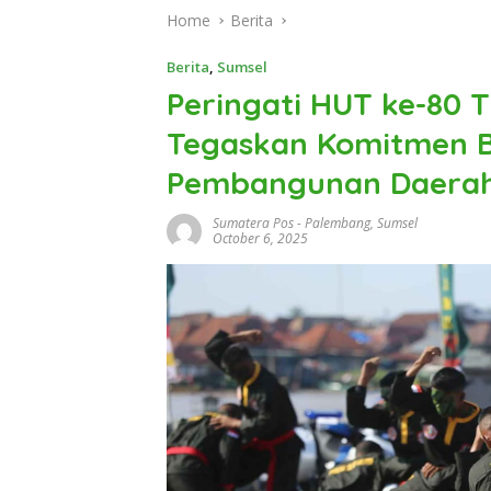
Home
Berita
Berita
,
Sumsel
Peringati HUT ke-80 
Tegaskan Komitmen B
Pembangunan Daera
Sumatera Pos
-
Palembang
,
Sumsel
October 6, 2025