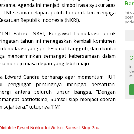
Ber
rsama. Agenda ini menjadi simbol rasa syukur atas
 TNI selama delapan puluh tahun dalam menjaga
Ini 
post
esatuan Republik Indonesia (NKRI).
pada
TNI Patriot NKRI, Pengawal Demokrasi untuk
eringatan tahun ini menegaskan kembali komitmen
 demokrasi yang profesional, tangguh, dan dicintai
juga mencerminkan semangat kebersamaan dalam
O
a menuju masa depan yang lebih maju.
In
de
ekda Edward Candra berharap agar momentum HUT
mu
i pengingat pentingnya menjaga persatuan,
sinergi antara seluruh unsur bangsa. “Dengan
mangat patriotisme, Sumsel siap menjadi daerah
 sejahtera,” tutupnya.(FM)
Dinialdie Resmi Nahkodai Golkar Sumsel, Siap Gas