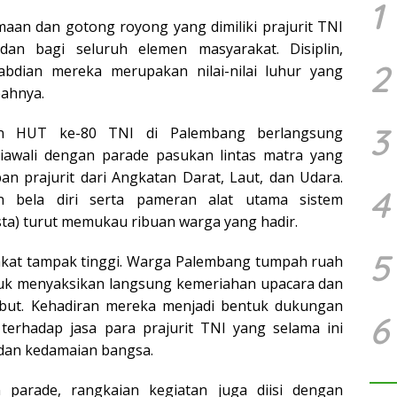
1
aan dan gotong royong yang dimiliki prajurit TNI
dan bagi seluruh elemen masyarakat. Disiplin,
2
gabdian mereka merupakan nilai-nilai luhur yang
bahnya.
3
an HUT ke-80 TNI di Palembang berlangsung
diawali dengan parade pasukan lintas matra yang
n prajurit dari Angkatan Darat, Laut, dan Udara.
4
n bela diri serta pameran alat utama sistem
ista) turut memukau ribuan warga yang hadir.
5
kat tampak tinggi. Warga Palembang tumpah ruah
uk menyaksikan langsung kemeriahan upacara dan
sebut. Kehadiran mereka menjadi bentuk dukungan
6
erhadap jasa para prajurit TNI yang selama ini
an kedamaian bangsa.
 parade, rangkaian kegiatan juga diisi dengan