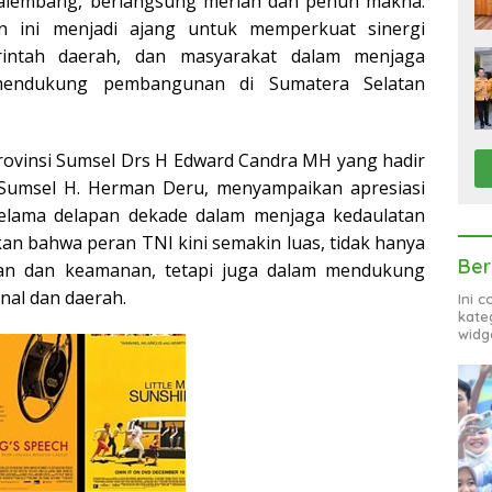
alembang, berlangsung meriah dan penuh makna.
 ini menjadi ajang untuk memperkuat sinergi
rintah daerah, dan masyarakat dalam menjaga
endukung pembangunan di Sumatera Selatan
rovinsi Sumsel Drs H Edward Candra MH yang hadir
Sumsel H. Herman Deru, menyampaikan apresiasi
selama delapan dekade dalam menjaga kedaulatan
an bahwa peran TNI kini semakin luas, tidak hanya
Ber
nan dan keamanan, tetapi juga dalam mendukung
al dan daerah.
Ini 
kate
widg