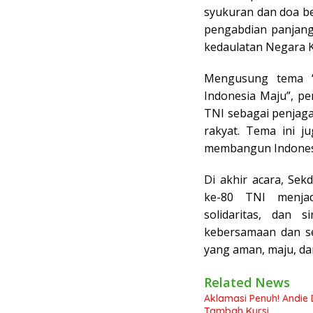
syukuran dan doa be
pengabdian panjang
kedaulatan Negara K
Mengusung tema “
Indonesia Maju”, p
TNI sebagai penjaga
rakyat. Tema ini 
membangun Indonesi
Di akhir acara, S
ke-80 TNI menjad
solidaritas, dan 
kebersamaan dan se
yang aman, maju, dan
Related News
Aklamasi Penuh! Andie 
Tambah Kursi