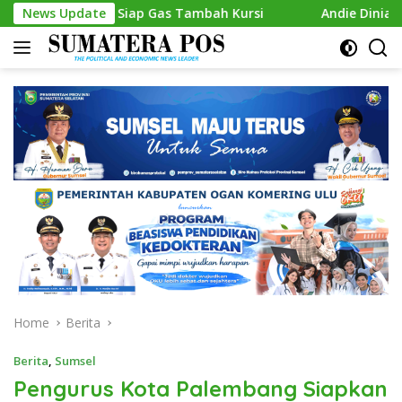
Skip
l, Siap Gas Tambah Kursi
News Update
Andie Dinialdie Kembalikan F
to
content
Home
Berita
Berita
,
Sumsel
Pengurus Kota Palembang Siapkan