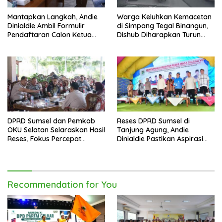
Mantapkan Langkah, Andie
Warga Keluhkan Kemacetan
Dinialdie Ambil Formulir
di Simpang Tegal Binangun,
Pendaftaran Calon Ketua
Dishub Diharapkan Turun
Golkar Sumsel
Tangan
DPRD Sumsel dan Pemkab
Reses DPRD Sumsel di
OKU Selatan Selaraskan Hasil
Tanjung Agung, Andie
Reses, Fokus Percepat
Dinialdie Pastikan Aspirasi
Pembangunan Daerah
Warga Tak Berhenti di
Catatan
Recommendation for You