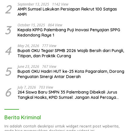
2
September 13, 2025
1142 View
AMPI Sumsel Lakukan Persiapan Rekrut 100 Satgas
AMPI
3
October 15, 2025
864 View
Kepala KPPG Palembang Puji Inovasi Penyajian SPPG
Kedondong Raye 1
4
May 26, 2026
777 View
Bupati OKU Tegas! SPMB 2026 Wajib Bersih dari Pungli,
Titipan, dan Praktik Curang
5
June 23, 2026
767 View
Bupati OKU Hadiri HUT ke-25 Kota Pagaralam, Dorong
Penguatan Sinergi Antar Daerah
6
July 7, 2026
703 View
264 Siswa Baru SMPN 35 Palembang Dibekali Jurus
Tangkal Hoaks, KPID Sumsel: Jangan Asal Percaya
Informasi!
Berita Kriminal
Ini adalah contoh deskripsi untuk widget recent post wpberita,
anda bisa memasukkan deskripsi pada widget ini.