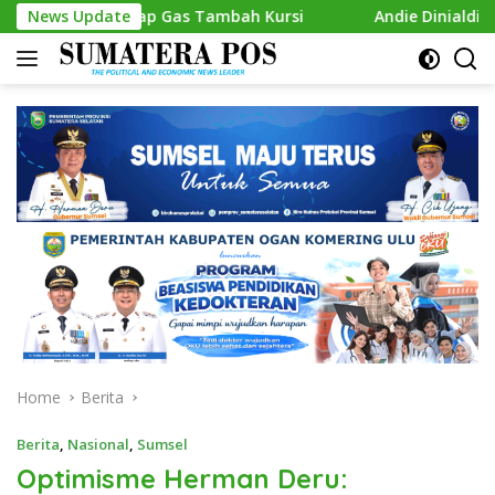
Skip
Siap Gas Tambah Kursi
News Update
Andie Dinialdie Kembalikan Form
to
content
Home
Berita
Berita
,
Nasional
,
Sumsel
Optimisme Herman Deru: