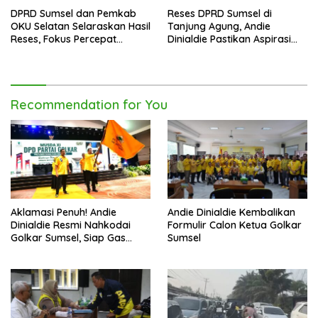
DPRD Sumsel dan Pemkab
Reses DPRD Sumsel di
OKU Selatan Selaraskan Hasil
Tanjung Agung, Andie
Reses, Fokus Percepat
Dinialdie Pastikan Aspirasi
Pembangunan Daerah
Warga Tak Berhenti di
Catatan
Recommendation for You
Aklamasi Penuh! Andie
Andie Dinialdie Kembalikan
Dinialdie Resmi Nahkodai
Formulir Calon Ketua Golkar
Golkar Sumsel, Siap Gas
Sumsel
Tambah Kursi