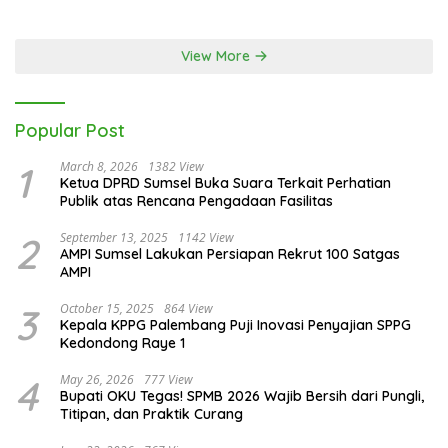
Ramadan
View More
Popular Post
1
March 8, 2026
1382 View
Ketua DPRD Sumsel Buka Suara Terkait Perhatian
Publik atas Rencana Pengadaan Fasilitas
2
September 13, 2025
1142 View
AMPI Sumsel Lakukan Persiapan Rekrut 100 Satgas
AMPI
3
October 15, 2025
864 View
Kepala KPPG Palembang Puji Inovasi Penyajian SPPG
Kedondong Raye 1
4
May 26, 2026
777 View
Bupati OKU Tegas! SPMB 2026 Wajib Bersih dari Pungli,
Titipan, dan Praktik Curang