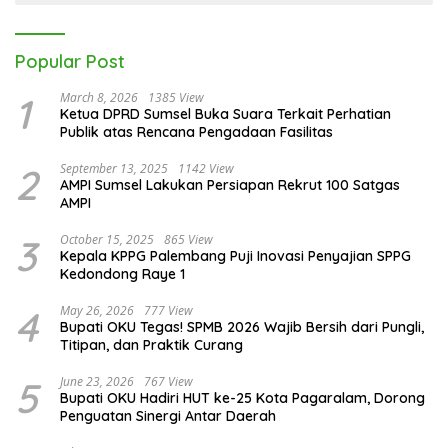
Popular Post
1
March 8, 2026
1385 View
Ketua DPRD Sumsel Buka Suara Terkait Perhatian
Publik atas Rencana Pengadaan Fasilitas
2
September 13, 2025
1142 View
AMPI Sumsel Lakukan Persiapan Rekrut 100 Satgas
AMPI
3
October 15, 2025
865 View
Kepala KPPG Palembang Puji Inovasi Penyajian SPPG
Kedondong Raye 1
4
May 26, 2026
777 View
Bupati OKU Tegas! SPMB 2026 Wajib Bersih dari Pungli,
Titipan, dan Praktik Curang
5
June 23, 2026
767 View
Bupati OKU Hadiri HUT ke-25 Kota Pagaralam, Dorong
Penguatan Sinergi Antar Daerah