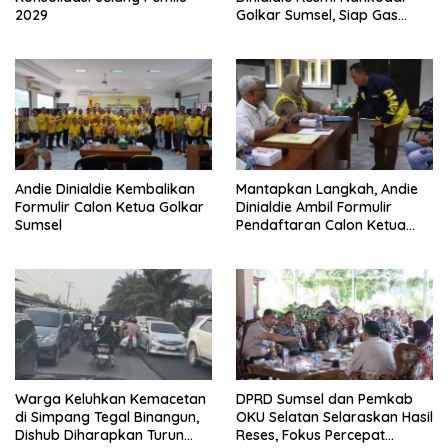
2029
Golkar Sumsel, Siap Gas
Tambah Kursi
Andie Dinialdie Kembalikan
Mantapkan Langkah, Andie
Formulir Calon Ketua Golkar
Dinialdie Ambil Formulir
Sumsel
Pendaftaran Calon Ketua
Golkar Sumsel
Warga Keluhkan Kemacetan
DPRD Sumsel dan Pemkab
di Simpang Tegal Binangun,
OKU Selatan Selaraskan Hasil
Dishub Diharapkan Turun
Reses, Fokus Percepat