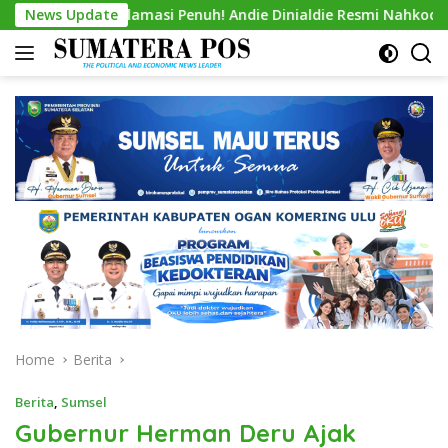
Skip
Aklamasi Penuh! Andie Dinialdie Resmi Nahkodai Golkar Sumsel
News Update
to
content
Home
Berita
Berita
,
Sumsel
Gubernur Herman Deru Ajak