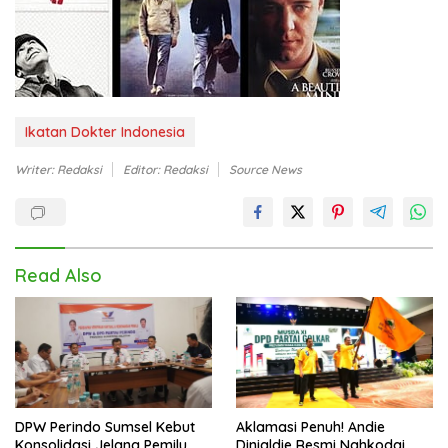
Ikatan Dokter Indonesia
Writer: Redaksi
Editor: Redaksi
Source News
Read Also
DPW Perindo Sumsel Kebut
Aklamasi Penuh! Andie
Konsolidasi Jelang Pemilu
Dinialdie Resmi Nahkodai