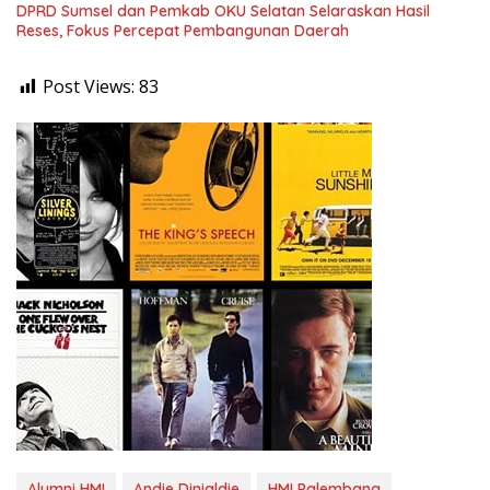
DPRD Sumsel dan Pemkab OKU Selatan Selaraskan Hasil
Reses, Fokus Percepat Pembangunan Daerah
Post Views:
83
Alumni HMI
Andie Dinialdie
HMI Palembang