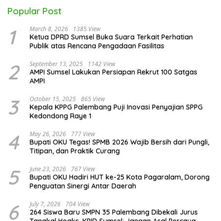
Popular Post
1
March 8, 2026
1385 View
Ketua DPRD Sumsel Buka Suara Terkait Perhatian
Publik atas Rencana Pengadaan Fasilitas
2
September 13, 2025
1142 View
AMPI Sumsel Lakukan Persiapan Rekrut 100 Satgas
AMPI
3
October 15, 2025
865 View
Kepala KPPG Palembang Puji Inovasi Penyajian SPPG
Kedondong Raye 1
4
May 26, 2026
777 View
Bupati OKU Tegas! SPMB 2026 Wajib Bersih dari Pungli,
Titipan, dan Praktik Curang
5
June 23, 2026
767 View
Bupati OKU Hadiri HUT ke-25 Kota Pagaralam, Dorong
Penguatan Sinergi Antar Daerah
6
July 7, 2026
704 View
264 Siswa Baru SMPN 35 Palembang Dibekali Jurus