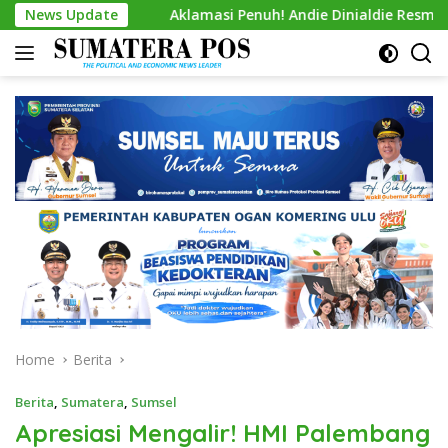
Skip
News Update
Aklamasi Penuh! Andie Dinialdie Resmi Nahkodai Golkar
to
content
Home
Berita
Berita
,
Sumatera
,
Sumsel
Apresiasi Mengalir! HMI Palembang