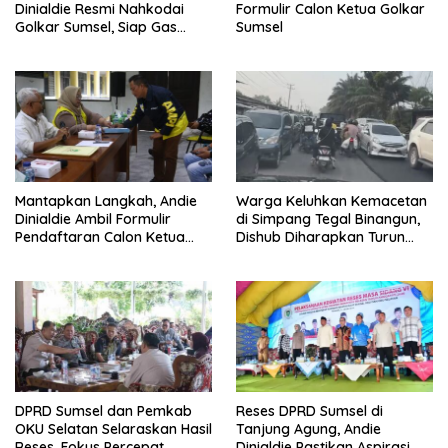
Dinialdie Resmi Nahkodai
Formulir Calon Ketua Golkar
Golkar Sumsel, Siap Gas
Sumsel
Tambah Kursi
Mantapkan Langkah, Andie
Warga Keluhkan Kemacetan
Dinialdie Ambil Formulir
di Simpang Tegal Binangun,
Pendaftaran Calon Ketua
Dishub Diharapkan Turun
Golkar Sumsel
Tangan
DPRD Sumsel dan Pemkab
Reses DPRD Sumsel di
OKU Selatan Selaraskan Hasil
Tanjung Agung, Andie
Reses, Fokus Percepat
Dinialdie Pastikan Aspirasi