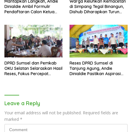
Mantapkan Langkah, Andie
Warga Keluhkan Kemacetan
Dinialdie Ambil Formulir
di Simpang Tegal Binangun,
Pendaftaran Calon Ketua
Dishub Diharapkan Turun
Golkar Sumsel
Tangan
DPRD Sumsel dan Pemkab
Reses DPRD Sumsel di
OKU Selatan Selaraskan Hasil
Tanjung Agung, Andie
Reses, Fokus Percepat
Dinialdie Pastikan Aspirasi
Pembangunan Daerah
Warga Tak Berhenti di
Catatan
Leave a Reply
Your email address will not be published.
Required fields are
marked
*