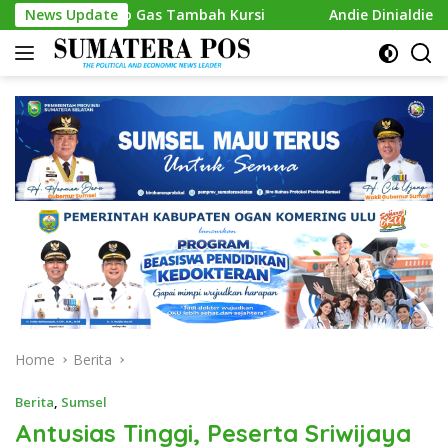
Skip
Siap Gas Tambah Kursi
News Update
Andie Dinialdie Kembalikan Form
to
content
Home
Berita
Berita
,
Sumsel
Antusias Tinggi, Peserta Sriwijaya