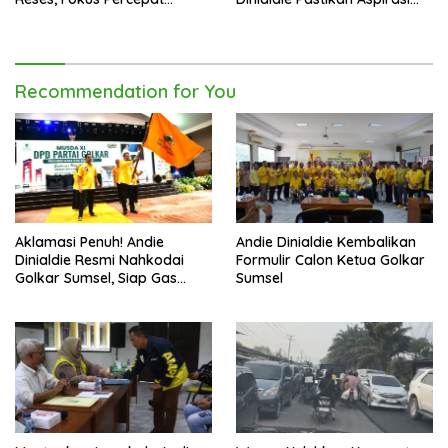
Pembangunan Daerah
Warga Tak Berhenti di
Catatan
Recommendation for You
Aklamasi Penuh! Andie
Andie Dinialdie Kembalikan
Dinialdie Resmi Nahkodai
Formulir Calon Ketua Golkar
Golkar Sumsel, Siap Gas
Sumsel
Tambah Kursi