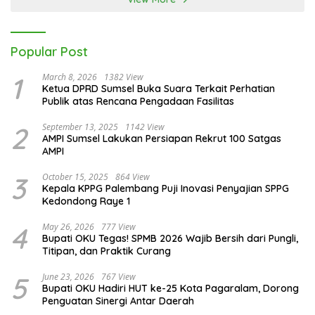
Popular Post
1
March 8, 2026
1382 View
Ketua DPRD Sumsel Buka Suara Terkait Perhatian
Publik atas Rencana Pengadaan Fasilitas
2
September 13, 2025
1142 View
AMPI Sumsel Lakukan Persiapan Rekrut 100 Satgas
AMPI
3
October 15, 2025
864 View
Kepala KPPG Palembang Puji Inovasi Penyajian SPPG
Kedondong Raye 1
4
May 26, 2026
777 View
Bupati OKU Tegas! SPMB 2026 Wajib Bersih dari Pungli,
Titipan, dan Praktik Curang
5
June 23, 2026
767 View
Bupati OKU Hadiri HUT ke-25 Kota Pagaralam, Dorong
Penguatan Sinergi Antar Daerah