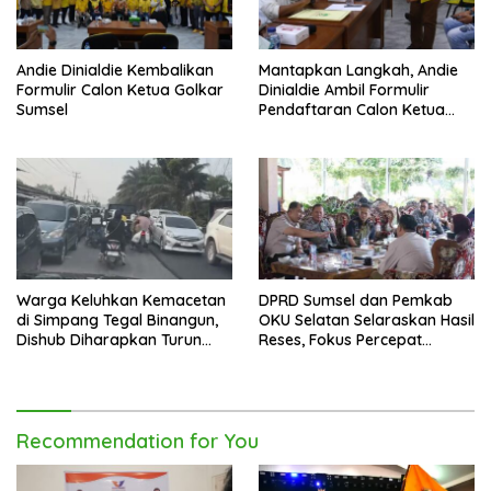
Andie Dinialdie Kembalikan
Mantapkan Langkah, Andie
Formulir Calon Ketua Golkar
Dinialdie Ambil Formulir
Sumsel
Pendaftaran Calon Ketua
Golkar Sumsel
Warga Keluhkan Kemacetan
DPRD Sumsel dan Pemkab
di Simpang Tegal Binangun,
OKU Selatan Selaraskan Hasil
Dishub Diharapkan Turun
Reses, Fokus Percepat
Tangan
Pembangunan Daerah
Recommendation for You