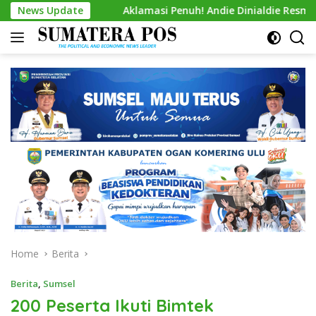
Skip
9
News Update
Aklamasi Penuh! Andie Dinialdie Resmi Nahkodai Gol
to
content
Home
Berita
Berita
,
Sumsel
200 Peserta Ikuti Bimtek