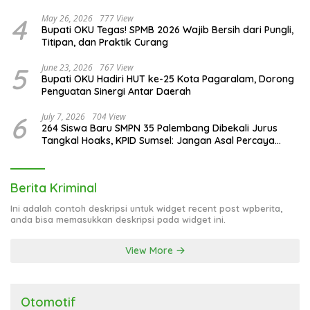
Publik atas Rencana Pengadaan Fasilitas
2
September 13, 2025
1142 View
AMPI Sumsel Lakukan Persiapan Rekrut 100 Satgas
AMPI
3
October 15, 2025
865 View
Kepala KPPG Palembang Puji Inovasi Penyajian SPPG
Kedondong Raye 1
4
May 26, 2026
777 View
Bupati OKU Tegas! SPMB 2026 Wajib Bersih dari Pungli,
Titipan, dan Praktik Curang
5
June 23, 2026
767 View
Bupati OKU Hadiri HUT ke-25 Kota Pagaralam, Dorong
Penguatan Sinergi Antar Daerah
6
July 7, 2026
704 View
264 Siswa Baru SMPN 35 Palembang Dibekali Jurus
Tangkal Hoaks, KPID Sumsel: Jangan Asal Percaya
Informasi!
Berita Kriminal