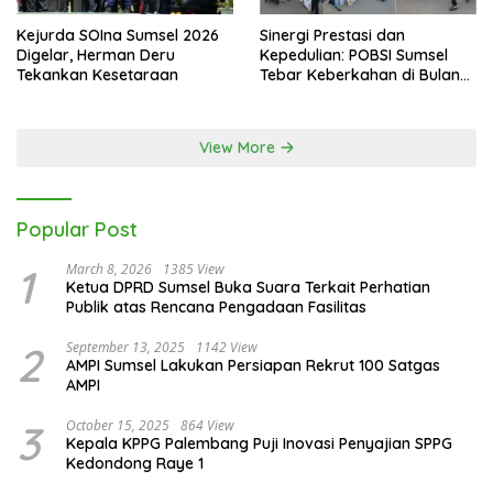
Kejurda SOIna Sumsel 2026
Sinergi Prestasi dan
Digelar, Herman Deru
Kepedulian: POBSI Sumsel
Tekankan Kesetaraan
Tebar Keberkahan di Bulan
Ramadan
View More
Popular Post
1
March 8, 2026
1385 View
Ketua DPRD Sumsel Buka Suara Terkait Perhatian
Publik atas Rencana Pengadaan Fasilitas
2
September 13, 2025
1142 View
AMPI Sumsel Lakukan Persiapan Rekrut 100 Satgas
AMPI
3
October 15, 2025
864 View
Kepala KPPG Palembang Puji Inovasi Penyajian SPPG
Kedondong Raye 1