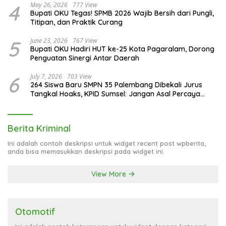
4
May 26, 2026
777 View
Bupati OKU Tegas! SPMB 2026 Wajib Bersih dari Pungli,
Titipan, dan Praktik Curang
5
June 23, 2026
767 View
Bupati OKU Hadiri HUT ke-25 Kota Pagaralam, Dorong
Penguatan Sinergi Antar Daerah
6
July 7, 2026
703 View
264 Siswa Baru SMPN 35 Palembang Dibekali Jurus
Tangkal Hoaks, KPID Sumsel: Jangan Asal Percaya
Informasi!
Berita Kriminal
Ini adalah contoh deskripsi untuk widget recent post wpberita,
anda bisa memasukkan deskripsi pada widget ini.
View More
Otomotif