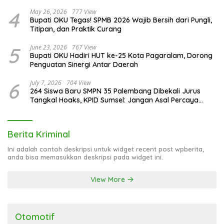
4
May 26, 2026
777 View
Bupati OKU Tegas! SPMB 2026 Wajib Bersih dari Pungli,
Titipan, dan Praktik Curang
5
June 23, 2026
767 View
Bupati OKU Hadiri HUT ke-25 Kota Pagaralam, Dorong
Penguatan Sinergi Antar Daerah
6
July 7, 2026
704 View
264 Siswa Baru SMPN 35 Palembang Dibekali Jurus
Tangkal Hoaks, KPID Sumsel: Jangan Asal Percaya
Informasi!
Berita Kriminal
Ini adalah contoh deskripsi untuk widget recent post wpberita,
anda bisa memasukkan deskripsi pada widget ini.
View More
Otomotif