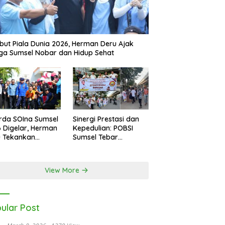
ut Piala Dunia 2026, Herman Deru Ajak
a Sumsel Nobar dan Hidup Sehat
rda SOIna Sumsel
Sinergi Prestasi dan
 Digelar, Herman
Kepedulian: POBSI
u Tekankan
Sumsel Tebar
etaraan
Keberkahan di Bulan
Ramadan
View More
ular Post