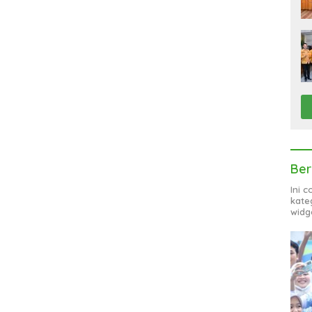
Ber
Ini 
kate
widg