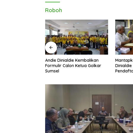
Roboh
Andie Dinialdie Kembalikan
Mantapk
uh! Andie Dinialdie
Formulir Calon Ketua Golkar
Dinialdie
dai Golkar
Sumsel
Pendafta
p Gas Tambah Kursi
Golkar S