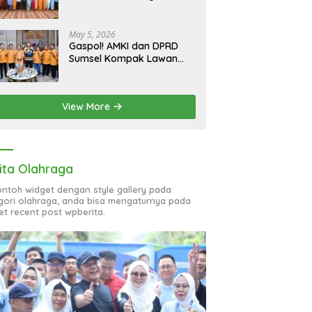
bagi 51 Organisasi Wanita
May 5, 2026
Gaspol! AMKI dan DPRD
Sumsel Kompak Lawan
Hoaks, Perkuat Informasi
Digital Berkualitas
View More
ita Olahraga
contoh widget dengan style gallery pada
gori olahraga, anda bisa mengaturnya pada
et recent post wpberita.