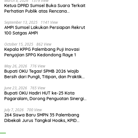
March 8, 2026
1379 View
Ketua DPRD Sumsel Buka Suara Terkait
Perhatian Publik atas Rencana
Pengadaan Fasilitas
September 13, 2025
1141 View
AMPI Sumsel Lakukan Persiapan Rekrut
100 Satgas AMPI
October 15, 2025
862 View
Kepala KPPG Palembang Puji Inovasi
Penyajian SPPG Kedondong Raye 1
May 26, 2026
776 View
Bupati OKU Tegas! SPMB 2026 Wajib
Bersih dari Pungli, Titipan, dan Praktik
Curang
June 23, 2026
765 View
Bupati OKU Hadiri HUT ke-25 Kota
Pagaralam, Dorong Penguatan Sinergi
Antar Daerah
July 7, 2026
700 View
264 Siswa Baru SMPN 35 Palembang
Dibekali Jurus Tangkal Hoaks, KPID
Sumsel: Jangan Asal Percaya Informasi!