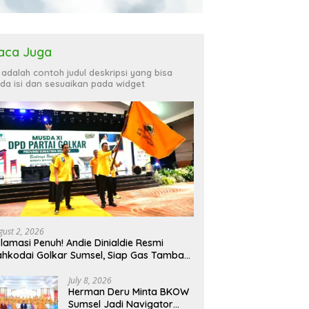
aca Juga
i adalah contoh judul deskripsi yang bisa
da isi dan sesuaikan pada widget
gust 2, 2026
lamasi Penuh! Andie Dinialdie Resmi
hkodai Golkar Sumsel, Siap Gas Tambah
rsi
July 8, 2026
Herman Deru Minta BKOW
Sumsel Jadi Navigator