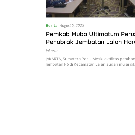
Berita
August 5, 2025
Pemkab Muba Ultimatum Peru
Penabrak Jembatan Lalan Har
Selasaikan Pembangunan Akhi
Jakarta
Desember 2025
JAKARTA, Sumatera Pos – Meski aktifitas pemb
Jembatan P6 di Kecamatan Lalan sudah mulai d