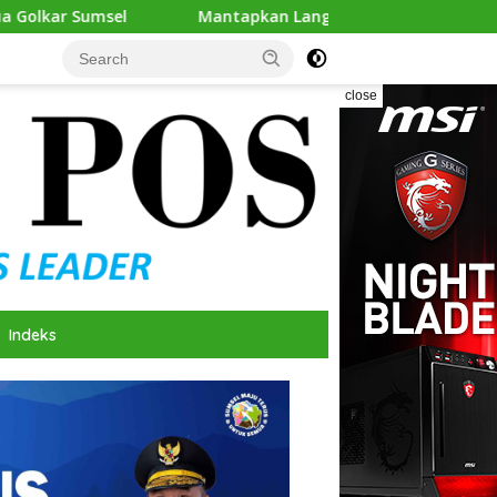
Mantapkan Langkah, Andie Dinialdie Ambil Formulir Pend
close
Indeks