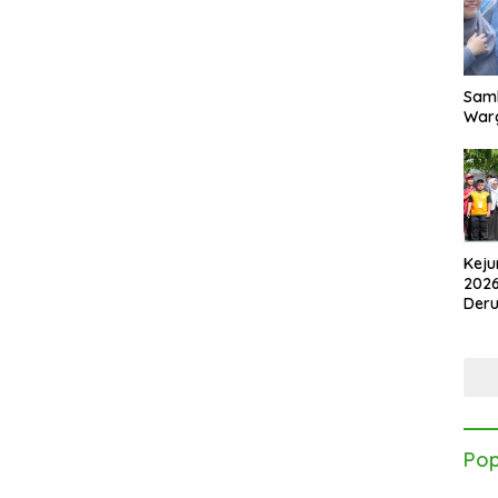
Samb
Warg
Keju
2026
Der
Kes
Pop