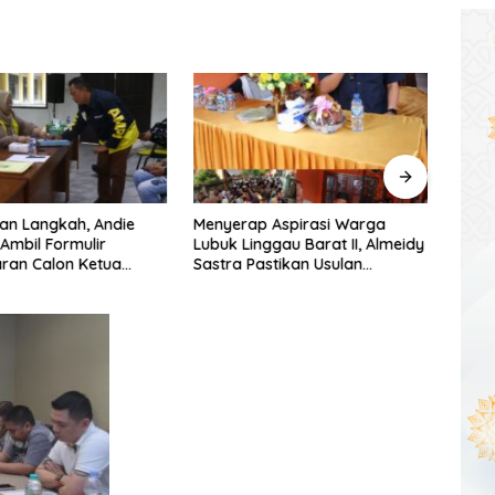
an Langkah, Andie
Menyerap Aspirasi Warga
Warg
 Ambil Formulir
Lubuk Linggau Barat II, Almeidy
Simpa
ran Calon Ketua
Sastra Pastikan Usulan
Dishu
umsel
Pembangunan Dikawal Tuntas
Tang