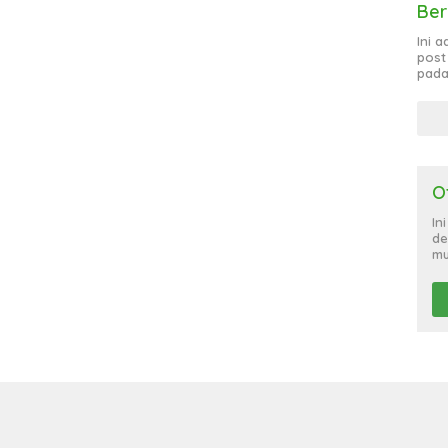
Ber
Ini 
post
pada
O
In
de
mu