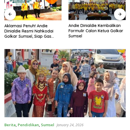
Andie Dinialdie Kembalikan
Aklamasi Penuh! Andie
Formulir Calon Ketua Golkar
Dinialdie Resmi Nahkodai
Sumsel
Golkar Sumsel, Siap Gas
Tambah Kursi
Berita
,
Pendidikan
,
Sumsel
January 24, 2026