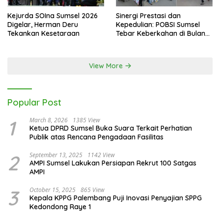
Kejurda SOIna Sumsel 2026
Sinergi Prestasi dan
Digelar, Herman Deru
Kepedulian: POBSI Sumsel
Tekankan Kesetaraan
Tebar Keberkahan di Bulan
Ramadan
View More
Popular Post
1
March 8, 2026
1385 View
Ketua DPRD Sumsel Buka Suara Terkait Perhatian
Publik atas Rencana Pengadaan Fasilitas
2
September 13, 2025
1142 View
AMPI Sumsel Lakukan Persiapan Rekrut 100 Satgas
AMPI
3
October 15, 2025
865 View
Kepala KPPG Palembang Puji Inovasi Penyajian SPPG
Kedondong Raye 1