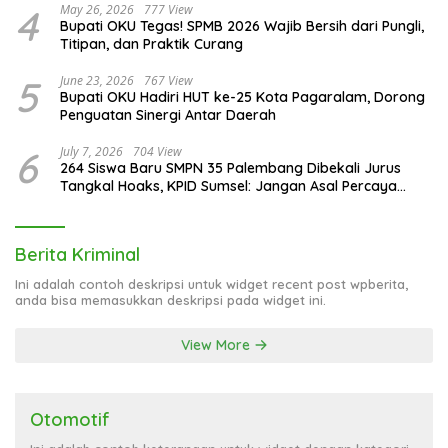
4
May 26, 2026
777 View
Bupati OKU Tegas! SPMB 2026 Wajib Bersih dari Pungli,
Titipan, dan Praktik Curang
5
June 23, 2026
767 View
Bupati OKU Hadiri HUT ke-25 Kota Pagaralam, Dorong
Penguatan Sinergi Antar Daerah
6
July 7, 2026
704 View
264 Siswa Baru SMPN 35 Palembang Dibekali Jurus
Tangkal Hoaks, KPID Sumsel: Jangan Asal Percaya
Informasi!
Berita Kriminal
Ini adalah contoh deskripsi untuk widget recent post wpberita,
anda bisa memasukkan deskripsi pada widget ini.
View More
Otomotif