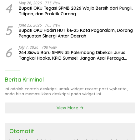
4
May 26, 2026
775 View
Bupati OKU Tegas! SPMB 2026 Wajib Bersih dari Pungli,
Titipan, dan Praktik Curang
5
June 23, 2026
765 View
Bupati OKU Hadiri HUT ke-25 Kota Pagaralam, Dorong
Penguatan Sinergi Antar Daerah
6
July 7, 2026
700 View
264 Siswa Baru SMPN 35 Palembang Dibekali Jurus
Tangkal Hoaks, KPID Sumsel: Jangan Asal Percaya
Informasi!
Berita Kriminal
Ini adalah contoh deskripsi untuk widget recent post wpberita,
anda bisa memasukkan deskripsi pada widget ini.
View More
Otomotif