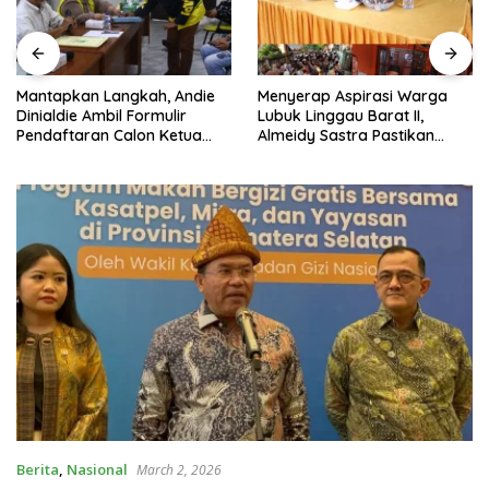
Mantapkan Langkah, Andie
Menyerap Aspirasi Warga
Dinialdie Ambil Formulir
Lubuk Linggau Barat II,
Pendaftaran Calon Ketua
Almeidy Sastra Pastikan
Golkar Sumsel
Usulan Pembangunan
Dikawal Tuntas
Berita
,
Nasional
March 2, 2026