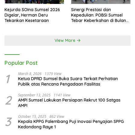
Kejurda SOIna Sumsel 2026
Sinergi Prestasi dan
Digelar, Herman Deru
Kepedulian: POBSI Sumsel
Tekankan Kesetaraan
Tebar Keberkahan di Bulan
Ramadan
View More
Popular Post
1
March 8, 2026
1379 View
Ketua DPRD Sumsel Buka Suara Terkait Perhatian
Publik atas Rencana Pengadaan Fasilitas
2
September 13, 2025
1141 View
AMPI Sumsel Lakukan Persiapan Rekrut 100 Satgas
AMPI
3
October 15, 2025
862 View
Kepala KPPG Palembang Puji Inovasi Penyajian SPPG
Kedondong Raye 1