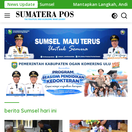
Skip
etua Golkar Sumsel
News Update
Mantapkan Langkah, Andie Dinialdie
to
content
berita Sumsel hari ini