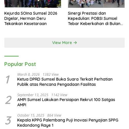
Kejurda SOIna Sumsel 2026
Sinergi Prestasi dan
Digelar, Herman Deru
Kepedulian: POBSI Sumsel
Tekankan Kesetaraan
Tebar Keberkahan di Bulan
Ramadan
View More
Popular Post
1
March 8, 2026
1382 View
Ketua DPRD Sumsel Buka Suara Terkait Perhatian
Publik atas Rencana Pengadaan Fasilitas
2
September 13, 2025
1142 View
AMPI Sumsel Lakukan Persiapan Rekrut 100 Satgas
AMPI
3
October 15, 2025
864 View
Kepala KPPG Palembang Puji Inovasi Penyajian SPPG
Kedondong Raye 1