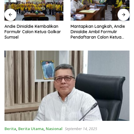
Andie Dinialdie Kembalikan
Mantapkan Langkah, Andie
Formulir Calon Ketua Golkar
Dinialdie Ambil Formulir
Sumsel
Pendaftaran Calon Ketua
Golkar Sumsel
Berita
,
Berita Utama
,
Nasional
September 14, 2025