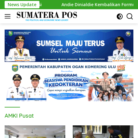
Skip
mbah Kursi
News Update
Andie Dinialdie Kembalikan Formulir Calon 
to
content
AMKI Pusat