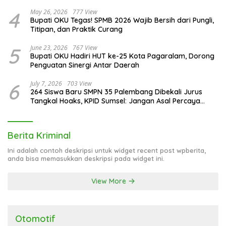
4
May 26, 2026
777 View
Bupati OKU Tegas! SPMB 2026 Wajib Bersih dari Pungli,
Titipan, dan Praktik Curang
5
June 23, 2026
767 View
Bupati OKU Hadiri HUT ke-25 Kota Pagaralam, Dorong
Penguatan Sinergi Antar Daerah
6
July 7, 2026
703 View
264 Siswa Baru SMPN 35 Palembang Dibekali Jurus
Tangkal Hoaks, KPID Sumsel: Jangan Asal Percaya
Informasi!
Berita Kriminal
Ini adalah contoh deskripsi untuk widget recent post wpberita,
anda bisa memasukkan deskripsi pada widget ini.
View More
Otomotif