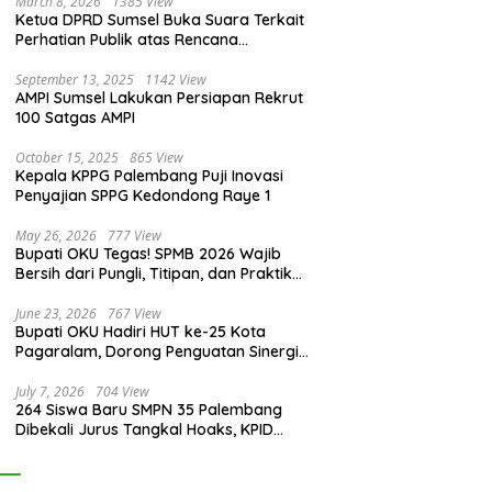
March 8, 2026
1385 View
Ketua DPRD Sumsel Buka Suara Terkait
Perhatian Publik atas Rencana
Pengadaan Fasilitas
September 13, 2025
1142 View
AMPI Sumsel Lakukan Persiapan Rekrut
100 Satgas AMPI
October 15, 2025
865 View
Kepala KPPG Palembang Puji Inovasi
Penyajian SPPG Kedondong Raye 1
May 26, 2026
777 View
Bupati OKU Tegas! SPMB 2026 Wajib
Bersih dari Pungli, Titipan, dan Praktik
Curang
June 23, 2026
767 View
Bupati OKU Hadiri HUT ke-25 Kota
Pagaralam, Dorong Penguatan Sinergi
Antar Daerah
July 7, 2026
704 View
264 Siswa Baru SMPN 35 Palembang
Dibekali Jurus Tangkal Hoaks, KPID
Sumsel: Jangan Asal Percaya Informasi!