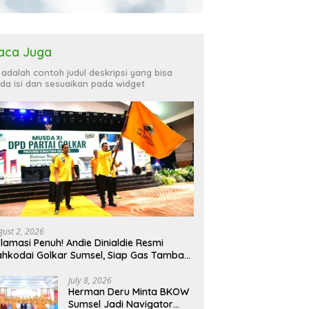
aca Juga
i adalah contoh judul deskripsi yang bisa
da isi dan sesuaikan pada widget
gust 2, 2026
lamasi Penuh! Andie Dinialdie Resmi
hkodai Golkar Sumsel, Siap Gas Tambah
rsi
July 8, 2026
Herman Deru Minta BKOW
Sumsel Jadi Navigator