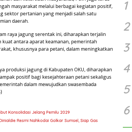
1
ngah masyarakat melalui berbagai kegiatan positif,
sektor pertanian yang menjadi salah satu
mian daerah.
2
am raya jagung serentak ini, diharapkan terjalin
n kuat antara aparat keamanan, pemerintah
3
rakat, khususnya para petani, dalam meningkatkan
4
a produksi jagung di Kabupaten OKU, diharapkan
mpak positif bagi kesejahteraan petani sekaligus
emerintah dalam mewujudkan swasembada
5
)
6
but Konsolidasi Jelang Pemilu 2029
Dinialdie Resmi Nahkodai Golkar Sumsel, Siap Gas