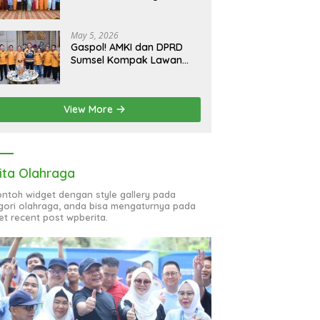
bagi 51 Organisasi Wanita
May 5, 2026
Gaspol! AMKI dan DPRD
Sumsel Kompak Lawan
Hoaks, Perkuat Informasi
Digital Berkualitas
View More
ita Olahraga
contoh widget dengan style gallery pada
gori olahraga, anda bisa mengaturnya pada
et recent post wpberita.