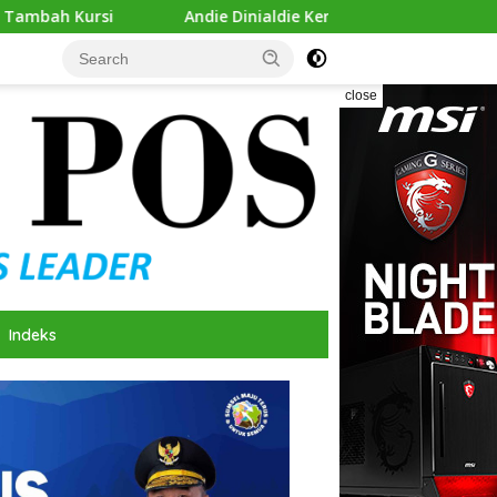
die Dinialdie Kembalikan Formulir Calon Ketua Golkar Sumsel
close
Indeks