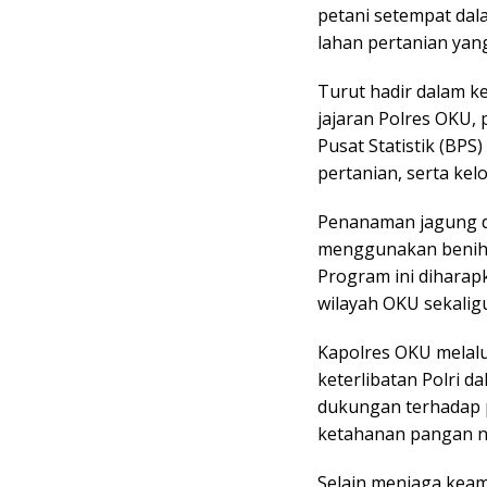
petani setempat dal
lahan pertanian yang
Turut hadir dalam k
jajaran Polres OKU,
Pusat Statistik (BP
pertanian, serta kel
Penanaman jagung di
menggunakan benih j
Program ini diharap
wilayah OKU sekalig
Kapolres OKU melalu
keterlibatan Polri 
dukungan terhadap
ketahanan pangan n
Selain menjaga keam