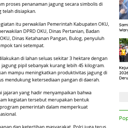
am proses penanaman jagung secara simbolis di
 telah disiapkan.
egiatan itu perwakilan Pemerintah Kabupaten OKU,
Samb
Warg
 perwakilan DPRD OKU, Dinas Pertanian, Badan
S) OKU, Dinas Ketahanan Pangan, Bulog, penyuluh
ompok tani setempat.
lakukan di lahan seluas sekitar 3 hektare dengan
agung pipil sebanyak kurang lebih 45 kilogram.
Keju
kan mampu meningkatkan produktivitas jagung di
2026
Der
us mendukung ketersediaan pangan di daerah.
Kes
i jajaran yang hadir menyampaikan bahwa
dalam kegiatan tersebut merupakan bentuk
 program pemerintah dalam memperkuat
asional.
Pop
anan dan ketertiban masyarakat, Polri juga terus