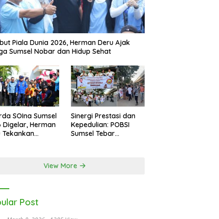
ut Piala Dunia 2026, Herman Deru Ajak
a Sumsel Nobar dan Hidup Sehat
rda SOIna Sumsel
Sinergi Prestasi dan
 Digelar, Herman
Kepedulian: POBSI
u Tekankan
Sumsel Tebar
etaraan
Keberkahan di Bulan
Ramadan
View More
ular Post