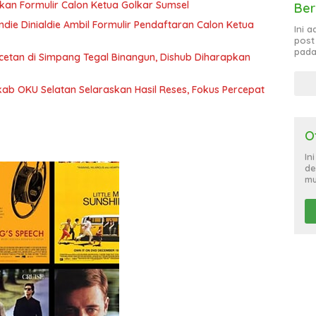
ikan Formulir Calon Ketua Golkar Sumsel
Ber
ie Dinialdie Ambil Formulir Pendaftaran Calon Ketua
Ini 
post
pada
tan di Simpang Tegal Binangun, Dishub Diharapkan
b OKU Selatan Selaraskan Hasil Reses, Fokus Percepat
O
In
de
mu