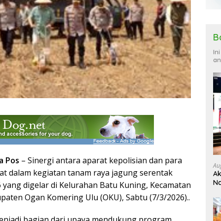
B
In
an
a Pos
– Sinergi antara aparat kepolisian dan para
Au
hat dalam kegiatan tanam raya jagung serentak
Ak
Na
6 yang digelar di Kelurahan Batu Kuning, Kecamatan
Ku
upaten Ogan Komering Ulu (OKU), Sabtu (7/3/2026)..
menjadi bagian dari upaya mendukung program