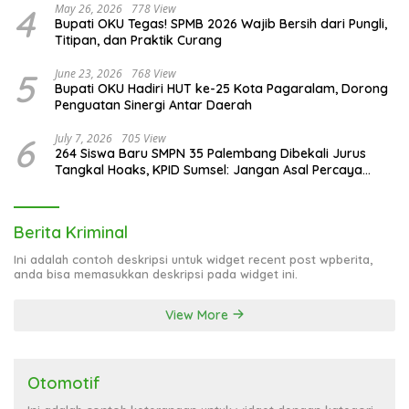
4
May 26, 2026
778 View
Bupati OKU Tegas! SPMB 2026 Wajib Bersih dari Pungli,
Titipan, dan Praktik Curang
5
June 23, 2026
768 View
Bupati OKU Hadiri HUT ke-25 Kota Pagaralam, Dorong
Penguatan Sinergi Antar Daerah
6
July 7, 2026
705 View
264 Siswa Baru SMPN 35 Palembang Dibekali Jurus
Tangkal Hoaks, KPID Sumsel: Jangan Asal Percaya
Informasi!
Berita Kriminal
Ini adalah contoh deskripsi untuk widget recent post wpberita,
anda bisa memasukkan deskripsi pada widget ini.
View More
Otomotif