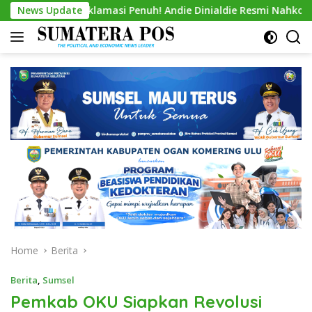
Skip
Aklamasi Penuh! Andie Dinialdie Resmi Nahkodai Golkar Sumsel
News Update
to
content
Home
Berita
Berita
,
Sumsel
Pemkab OKU Siapkan Revolusi