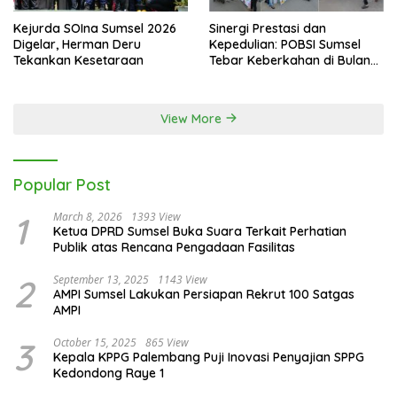
Kejurda SOIna Sumsel 2026
Sinergi Prestasi dan
Digelar, Herman Deru
Kepedulian: POBSI Sumsel
Tekankan Kesetaraan
Tebar Keberkahan di Bulan
Ramadan
View More
Popular Post
1
March 8, 2026
1393 View
Ketua DPRD Sumsel Buka Suara Terkait Perhatian
Publik atas Rencana Pengadaan Fasilitas
2
September 13, 2025
1143 View
AMPI Sumsel Lakukan Persiapan Rekrut 100 Satgas
AMPI
3
October 15, 2025
865 View
Kepala KPPG Palembang Puji Inovasi Penyajian SPPG
Kedondong Raye 1