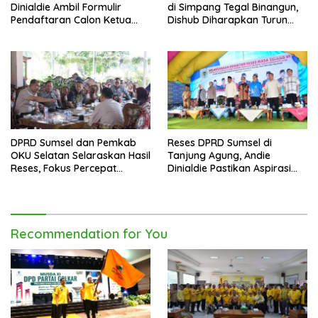
Dinialdie Ambil Formulir
di Simpang Tegal Binangun,
Pendaftaran Calon Ketua
Dishub Diharapkan Turun
Golkar Sumsel
Tangan
DPRD Sumsel dan Pemkab
Reses DPRD Sumsel di
OKU Selatan Selaraskan Hasil
Tanjung Agung, Andie
Reses, Fokus Percepat
Dinialdie Pastikan Aspirasi
Pembangunan Daerah
Warga Tak Berhenti di
Catatan
Recommendation for You