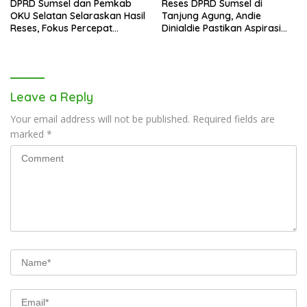
DPRD Sumsel dan Pemkab
Reses DPRD Sumsel di
OKU Selatan Selaraskan Hasil
Tanjung Agung, Andie
Reses, Fokus Percepat
Dinialdie Pastikan Aspirasi
Pembangunan Daerah
Warga Tak Berhenti di
Catatan
Leave a Reply
Your email address will not be published.
Required fields are
marked
*