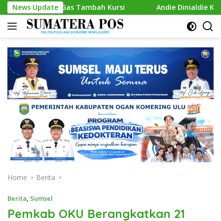
Skip
p Gas Tambah Kursi
News Update
Andie Dinialdie Kembalikan Formuli
to
content
Home
Berita
Berita
,
Sumsel
Pemkab OKU Berangkatkan 21