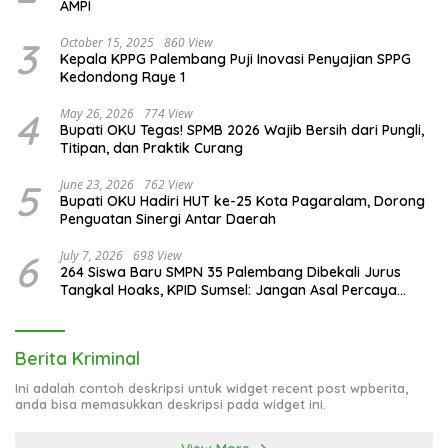
AMPI
3
October 15, 2025
860 View
Kepala KPPG Palembang Puji Inovasi Penyajian SPPG
Kedondong Raye 1
4
May 26, 2026
774 View
Bupati OKU Tegas! SPMB 2026 Wajib Bersih dari Pungli,
Titipan, dan Praktik Curang
5
June 23, 2026
762 View
Bupati OKU Hadiri HUT ke-25 Kota Pagaralam, Dorong
Penguatan Sinergi Antar Daerah
6
July 7, 2026
698 View
264 Siswa Baru SMPN 35 Palembang Dibekali Jurus
Tangkal Hoaks, KPID Sumsel: Jangan Asal Percaya
Informasi!
Berita Kriminal
Ini adalah contoh deskripsi untuk widget recent post wpberita,
anda bisa memasukkan deskripsi pada widget ini.