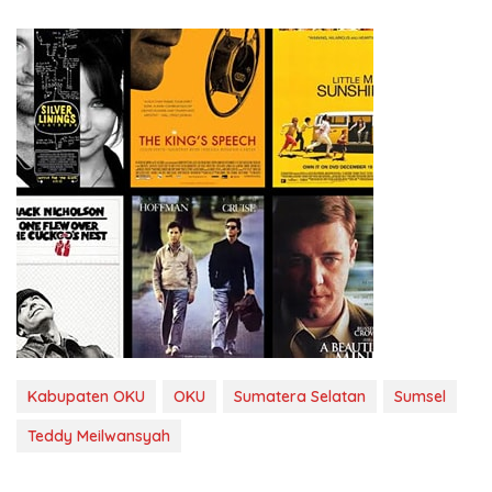
Kabupaten OKU
OKU
Sumatera Selatan
Sumsel
Teddy Meilwansyah